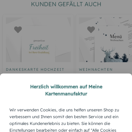
KUNDEN GEFÄLLT AUCH
DANKESKARTE HOCHZEIT
WEIHNACHTEN
Blankokarte
Weihnachtsmenükarte
Hirsch
Herzlich willkommen auf Meine
Kartenmanufaktur
Wir verwenden Cookies, die uns helfen unseren Shop zu
ÜBERBLICK:
verbessern und Ihnen somit den besten Service und ein
Produktbeschreibung
optimales Kundenerlebnis zu bieten. Sie können die
Der klassische Weihnachtsbaum ist das Herzstück dieser
Einstellungen bearbeiten oder einfach auf "Alle Cookies