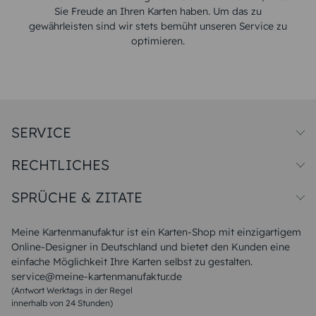
Sie Freude an Ihren Karten haben. Um das zu
gewährleisten sind wir stets bemüht unseren Service zu
optimieren.
SERVICE
Preise und Versand
RECHTLICHES
Papiersorten
Muster/Musterset
Impressum
Unsere Produktion
SPRÜCHE & ZITATE
Widerrufsbelehrung
Magazin
Datenschutz
Sitemap
Alle Sprüche & Zitate
AGB
FAQ
Liebeskummer Sprüche
Meine Kartenmanufaktur ist ein Karten-Shop mit einzigartigem
Danke Sprüche
Online-Designer in Deutschland und bietet den Kunden eine
Sommer Sprüche
einfache Möglichkeit Ihre Karten selbst zu gestalten.
Muttertagssprüche
service@meine-kartenmanufaktur.de
Sprüche zur Hochzeit
(Antwort Werktags in der Regel
Sprüche zur Konfirmation & Kommunion
innerhalb von 24 Stunden)
Weihnachtsgedichte
Valentinstag Sprüche