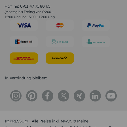
Liebessprüche
Hotline:
0911 47 71 80 65
Geburtstagssprüche
(Montag bis Freitag von 09:00 –
Trauersprüche
12:00 Uhr und 13:00 – 17:00 Uhr)
Hochzeitstag Sprüche
Konfirmation Glückwünsche
Sprüche zur Geburt
In Verbindung bleiben:
IMPRESSUM
Alle Preise inkl. MwSt. © Meine