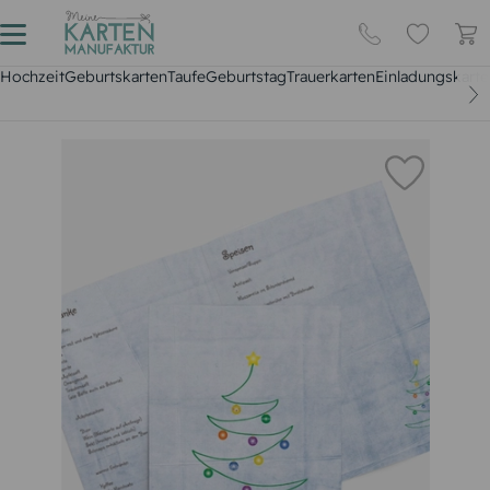
Hochzeit
Geburtskarten
Taufe
Geburtstag
Trauerkarten
Einladungskarte