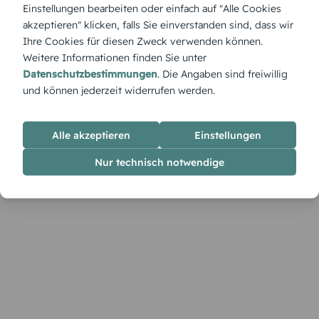
auf reduzierte Gestaltung mit klarer Linie – eine moderne
Einstellungen bearbeiten oder einfach auf "Alle Cookies
Menükarte, die sich für stilvolle Hochzeitsfeste eignet.
akzeptieren" klicken, falls Sie einverstanden sind, dass wir
Bearbeitet sie frei mit euren Texten und Bildern.
Ihre Cookies für diesen Zweck verwenden können.
Weitere Informationen finden Sie unter
Datenschutzbestimmungen
. Die Angaben sind freiwillig
und können jederzeit widerrufen werden.
Alle akzeptieren
Einstellungen
Nur technisch notwendige