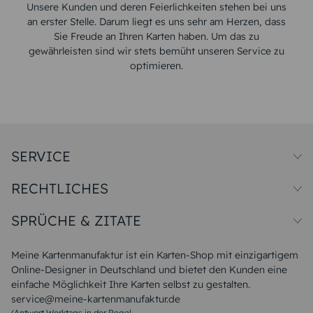
Unsere Kunden und deren Feierlichkeiten stehen bei uns
an erster Stelle. Darum liegt es uns sehr am Herzen, dass
Sie Freude an Ihren Karten haben. Um das zu
gewährleisten sind wir stets bemüht unseren Service zu
optimieren.
SERVICE
Preise und Versand
RECHTLICHES
Papiersorten
Muster/Musterset
Impressum
Unsere Produktion
SPRÜCHE & ZITATE
Widerrufsbelehrung
Magazin
Datenschutz
Sitemap
Alle Sprüche & Zitate
AGB
FAQ
Liebeskummer Sprüche
Meine Kartenmanufaktur ist ein Karten-Shop mit einzigartigem
Danke Sprüche
Online-Designer in Deutschland und bietet den Kunden eine
Sommer Sprüche
einfache Möglichkeit Ihre Karten selbst zu gestalten.
Muttertagssprüche
service@meine-kartenmanufaktur.de
Sprüche zur Hochzeit
(Antwort Werktags in der Regel
Sprüche zur Konfirmation & Kommunion