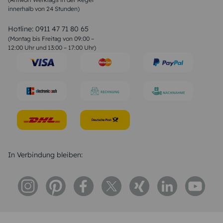
innerhalb von 24 Stunden)
Weihnachtsgedichte
Valentinstag Sprüche
Liebessprüche
Hotline:
0911 47 71 80 65
Geburtstagssprüche
(Montag bis Freitag von 09:00 –
Trauersprüche
12:00 Uhr und 13:00 – 17:00 Uhr)
Hochzeitstag Sprüche
Konfirmation Glückwünsche
Sprüche zur Geburt
In Verbindung bleiben: