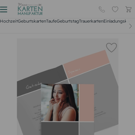
Hochzeit
Geburtskarten
Taufe
Geburtstag
Trauerkarten
Einladungskarte