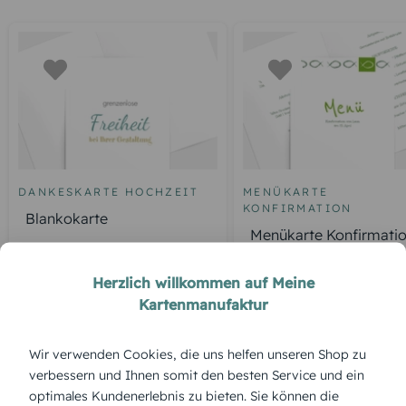
DANKESKARTE HOCHZEIT
MENÜKARTE
KONFIRMATION
Blankokarte
Menükarte Konfirmati
Fische
Herzlich willkommen auf Meine
Kartenmanufaktur
ÜBERBLICK:
Wir verwenden Cookies, die uns helfen unseren Shop zu
Produktbeschreibung
verbessern und Ihnen somit den besten Service und ein
Nicht nur für Konfirmationen gedacht: „Flächig schön“ setzt
optimales Kundenerlebnis zu bieten. Sie können die