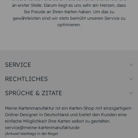
an erster Stelle. Darum liegt es uns sehr am Herzen, dass
Sie Freude an Ihren Karten haben. Um das zu
gewährleisten sind wir stets bemüht unseren Service zu
optimieren.
SERVICE
Preise und Versand
RECHTLICHES
Papiersorten
Muster/Musterset
Impressum
Unsere Produktion
SPRÜCHE & ZITATE
Widerrufsbelehrung
Magazin
Datenschutz
Sitemap
Alle Sprüche & Zitate
AGB
FAQ
Liebeskummer Sprüche
Meine Kartenmanufaktur ist ein Karten-Shop mit einzigartigem
Danke Sprüche
Online-Designer in Deutschland und bietet den Kunden eine
Sommer Sprüche
einfache Möglichkeit Ihre Karten selbst zu gestalten.
Muttertagssprüche
service@meine-kartenmanufaktur.de
Sprüche zur Hochzeit
(Antwort Werktags in der Regel
Sprüche zur Konfirmation & Kommunion