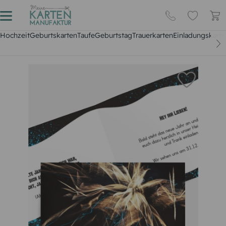
Hochzeit
Geburtskarten
Taufe
Geburtstag
Trauerkarten
Einladungskarte