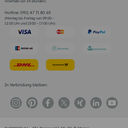
innerhalb von 24 Stunden)
Weihnachtsgedichte
Valentinstag Sprüche
Liebessprüche
Hotline:
0911 47 71 80 65
Geburtstagssprüche
(Montag bis Freitag von 09:00 –
Trauersprüche
12:00 Uhr und 13:00 – 17:00 Uhr)
Hochzeitstag Sprüche
Konfirmation Glückwünsche
Sprüche zur Geburt
In Verbindung bleiben: