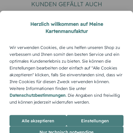
KUNDEN GEFÄLLT AUCH
Herzlich willkommen auf Meine
Kartenmanufaktur
Wir verwenden Cookies, die uns helfen unseren Shop zu
verbessern und Ihnen somit den besten Service und ein
optimales Kundenerlebnis zu bieten. Sie können die
Einstellungen bearbeiten oder einfach auf "Alle Cookies
DANKESKARTE HOCHZEIT
NEUJAHRSKARTE
akzeptieren" klicken, falls Sie einverstanden sind, dass wir
Blankokarte
Neujahrskarte hello
Ihre Cookies für diesen Zweck verwenden können.
Weitere Informationen finden Sie unter
Datenschutzbestimmungen
. Die Angaben sind freiwillig
und können jederzeit widerrufen werden.
ÜBERBLICK:
Alle akzeptieren
Einstellungen
Produktbeschreibung
Ein „Feuerwerk“ erleuchtet den Nachthimmel – bunte
Nur technisch notwendige