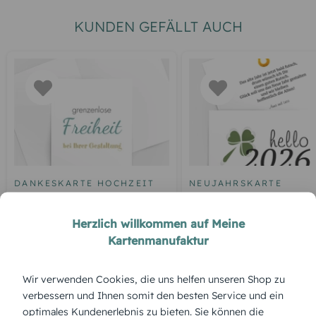
KUNDEN GEFÄLLT AUCH
DANKESKARTE HOCHZEIT
NEUJAHRSKARTE
Blankokarte
Neujahrskarte hello
Herzlich willkommen auf Meine
Kartenmanufaktur
Wir verwenden Cookies, die uns helfen unseren Shop zu
ÜBERBLICK:
verbessern und Ihnen somit den besten Service und ein
Produktbeschreibung
optimales Kundenerlebnis zu bieten. Sie können die