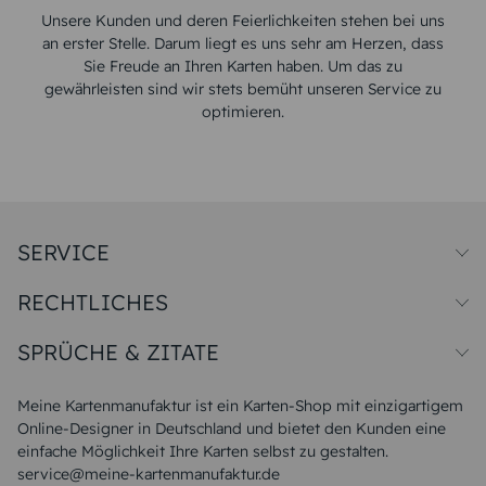
Unsere Kunden und deren Feierlichkeiten stehen bei uns
an erster Stelle. Darum liegt es uns sehr am Herzen, dass
Sie Freude an Ihren Karten haben. Um das zu
gewährleisten sind wir stets bemüht unseren Service zu
optimieren.
SERVICE
Preise und Versand
RECHTLICHES
Papiersorten
Muster/Musterset
Impressum
Unsere Produktion
SPRÜCHE & ZITATE
Widerrufsbelehrung
Magazin
Datenschutz
Sitemap
Alle Sprüche & Zitate
AGB
FAQ
Liebeskummer Sprüche
Meine Kartenmanufaktur ist ein Karten-Shop mit einzigartigem
Danke Sprüche
Online-Designer in Deutschland und bietet den Kunden eine
Sommer Sprüche
einfache Möglichkeit Ihre Karten selbst zu gestalten.
Muttertagssprüche
service@meine-kartenmanufaktur.de
Sprüche zur Hochzeit