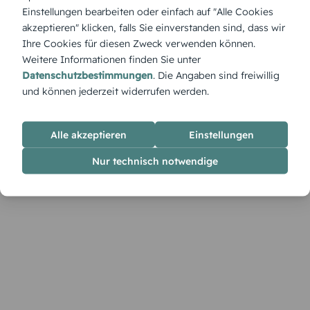
Wenn der „Wirbelwind des neuen Jahres“ anbricht, tanzen
Einstellungen bearbeiten oder einfach auf "Alle Cookies
bunte Konfettischnüre durch die Luft und fangen den
akzeptieren" klicken, falls Sie einverstanden sind, dass wir
Moment prickelnder Vorfreude ein.
Ihre Cookies für diesen Zweck verwenden können.
Weitere Informationen finden Sie unter
Datenschutzbestimmungen
. Die Angaben sind freiwillig
und können jederzeit widerrufen werden.
Alle akzeptieren
Einstellungen
Nur technisch notwendige