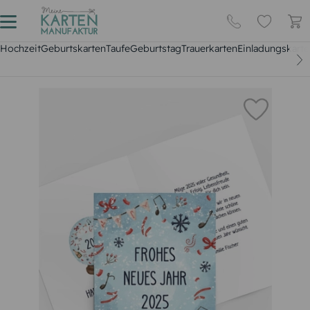
Hochzeit
Geburtskarten
Taufe
Geburtstag
Trauerkarten
Einladungskarte