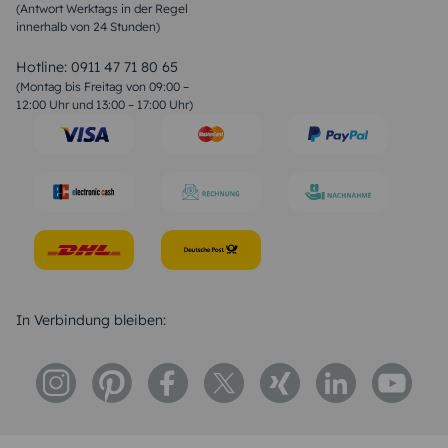
(Antwort Werktags in der Regel
Sprüche zur Konfirmation & Kommunion
innerhalb von 24 Stunden)
Weihnachtsgedichte
Valentinstag Sprüche
Liebessprüche
Hotline:
0911 47 71 80 65
Geburtstagssprüche
(Montag bis Freitag von 09:00 –
Trauersprüche
12:00 Uhr und 13:00 – 17:00 Uhr)
Hochzeitstag Sprüche
Konfirmation Glückwünsche
Sprüche zur Geburt
In Verbindung bleiben: