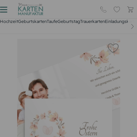
Hochzeit
Geburtskarten
Taufe
Geburtstag
Trauerkarten
Einladungskarte