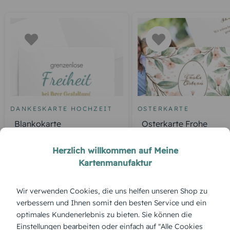
DANKESKARTE HOCHZEIT
OSTERKARTE
Blankokarte
Osterkarte Frohe
Frühlingsgefühle
Herzlich willkommen auf Meine
Kartenmanufaktur
ÜBERBLICK:
Wir verwenden Cookies, die uns helfen unseren Shop zu
Produktbeschreibung
verbessern und Ihnen somit den besten Service und ein
Mit dem „Blumenkranz“ umrahmst du deine Wünsche in
optimales Kundenerlebnis zu bieten. Sie können die
einem natürlichen Kreis voller Frische und zeitloser
Einstellungen bearbeiten oder einfach auf "Alle Cookies