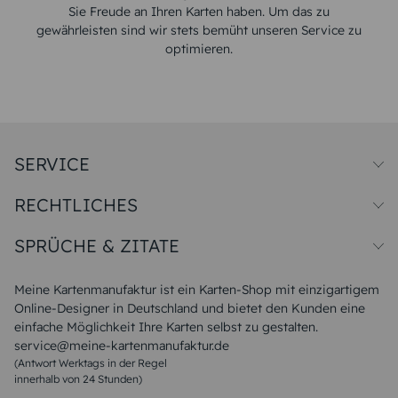
Sie Freude an Ihren Karten haben. Um das zu
gewährleisten sind wir stets bemüht unseren Service zu
optimieren.
SERVICE
Preise und Versand
RECHTLICHES
Papiersorten
Muster/Musterset
Impressum
Unsere Produktion
SPRÜCHE & ZITATE
Widerrufsbelehrung
Magazin
Datenschutz
Sitemap
Alle Sprüche & Zitate
AGB
FAQ
Liebeskummer Sprüche
Meine Kartenmanufaktur ist ein Karten-Shop mit einzigartigem
Danke Sprüche
Online-Designer in Deutschland und bietet den Kunden eine
Sommer Sprüche
einfache Möglichkeit Ihre Karten selbst zu gestalten.
Muttertagssprüche
service@meine-kartenmanufaktur.de
Sprüche zur Hochzeit
(Antwort Werktags in der Regel
Sprüche zur Konfirmation & Kommunion
innerhalb von 24 Stunden)
Weihnachtsgedichte
Valentinstag Sprüche