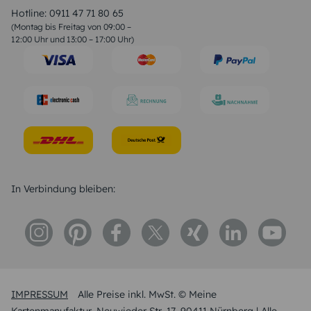
Liebessprüche
Hotline:
0911 47 71 80 65
Geburtstagssprüche
(Montag bis Freitag von 09:00 –
Trauersprüche
12:00 Uhr und 13:00 – 17:00 Uhr)
Hochzeitstag Sprüche
Konfirmation Glückwünsche
Sprüche zur Geburt
In Verbindung bleiben:
IMPRESSUM
Alle Preise inkl. MwSt. © Meine