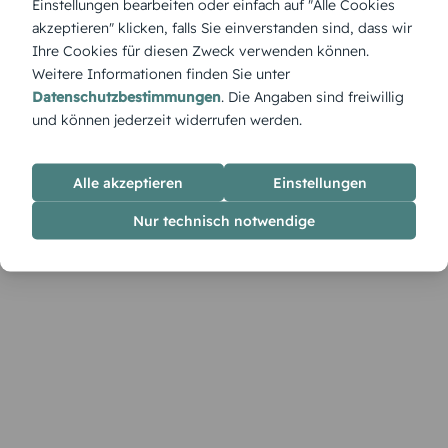
Einstellungen bearbeiten oder einfach auf "Alle Cookies
einem Symbol des Glaubens – eine Karte, die Hoffnung und
akzeptieren" klicken, falls Sie einverstanden sind, dass wir
festliche Wärme vereint.
Ihre Cookies für diesen Zweck verwenden können.
Weitere Informationen finden Sie unter
Datenschutzbestimmungen
. Die Angaben sind freiwillig
und können jederzeit widerrufen werden.
Alle akzeptieren
Einstellungen
Nur technisch notwendige