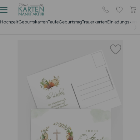
Hochzeit
Geburtskarten
Taufe
Geburtstag
Trauerkarten
Einladungskarte