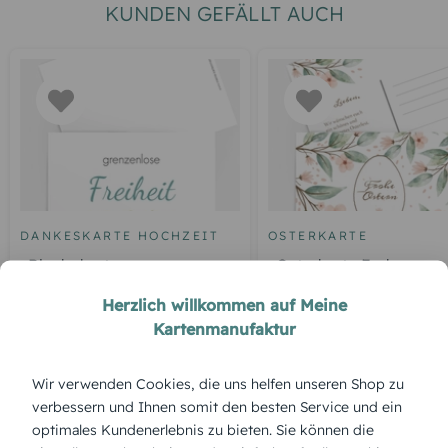
KUNDEN GEFÄLLT AUCH
DANKESKARTE HOCHZEIT
OSTERKARTE
Blankokarte
Osterkarte Frohe
Frühlingsgefühle
Herzlich willkommen auf Meine
Kartenmanufaktur
ÜBERBLICK:
Wir verwenden Cookies, die uns helfen unseren Shop zu
verbessern und Ihnen somit den besten Service und ein
Produktbeschreibung
optimales Kundenerlebnis zu bieten. Sie können die
Der „Christliche Osterkranz“ verbindet florale Schönheit mit