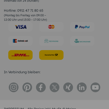
innerhalb von 24 Stunden)
Weihnachtsgedichte
Valentinstag Sprüche
Liebessprüche
Hotline:
0911 47 71 80 65
Geburtstagssprüche
(Montag bis Freitag von 09:00 –
Trauersprüche
12:00 Uhr und 13:00 – 17:00 Uhr)
Hochzeitstag Sprüche
Konfirmation Glückwünsche
Sprüche zur Geburt
In Verbindung bleiben: