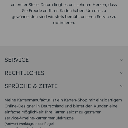
an erster Stelle. Darum liegt es uns sehr am Herzen, dass
Sie Freude an Ihren Karten haben. Um das zu
gewährleisten sind wir stets bemüht unseren Service zu
optimieren.
SERVICE
Preise und Versand
RECHTLICHES
Papiersorten
Muster/Musterset
Impressum
Unsere Produktion
SPRÜCHE & ZITATE
Widerrufsbelehrung
Magazin
Datenschutz
Sitemap
Alle Sprüche & Zitate
AGB
FAQ
Liebeskummer Sprüche
Meine Kartenmanufaktur ist ein Karten-Shop mit einzigartigem
Danke Sprüche
Online-Designer in Deutschland und bietet den Kunden eine
Sommer Sprüche
einfache Möglichkeit Ihre Karten selbst zu gestalten.
Muttertagssprüche
service@meine-kartenmanufaktur.de
Sprüche zur Hochzeit
(Antwort Werktags in der Regel
Sprüche zur Konfirmation & Kommunion