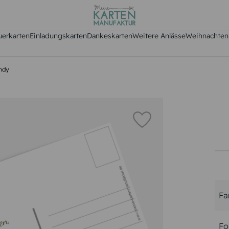
uerkarten
Einladungskarten
Dankeskarten
Weitere Anlässe
Weihnachten
andy
Fa
Fo