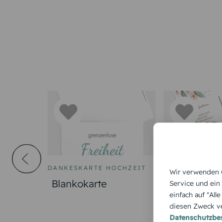
DANKESKARTE HOCHZEIT
OSTERKARTE
Wir verwenden C
Blankokarte
Osterkarte 
Service und ein
einfach auf "All
Frühlingsge
diesen Zweck ve
Datenschutzb