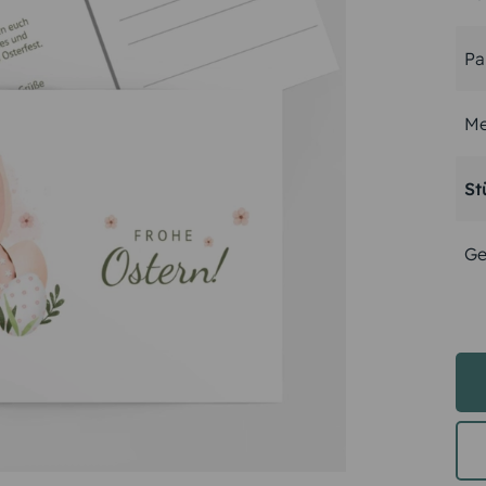
Pa
Me
St
Ge