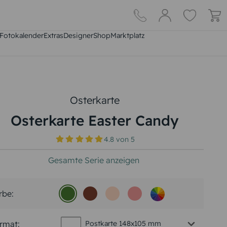
Fotokalender
Extras
DesignerShop
Marktplatz
Osterkarte
Osterkarte Easter Candy
4.8
von
5
Gesamte Serie anzeigen
rbe:
rmat:
Postkarte 148x105 mm