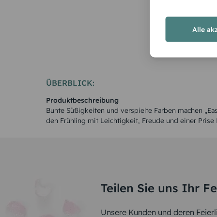
Alle ak
ÜBERBLICK:
Produktbeschreibung
Bunte Süßigkeiten und verspielte Farben machen „East
den Frühling mit Leichtigkeit, Freude und einer Prise 
Teilen Sie uns Ihr F
Unsere Kunden und deren Feierli