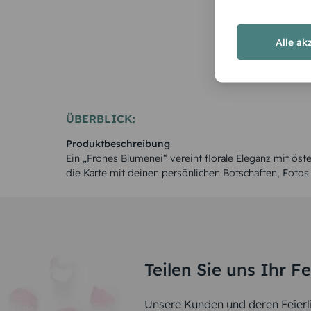
Alle ak
ÜBERBLICK:
Produktbeschreibung
Ein „Frohes Blumenei“ vereint florale Eleganz mit öst
die Karte mit deinen persönlichen Botschaften, Foto
Teilen Sie uns Ihr F
Unsere Kunden und deren Feierli