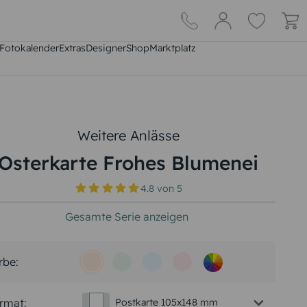
Fotokalender
Extras
DesignerShop
Marktplatz
Weitere Anlässe
Osterkarte Frohes Blumenei
4.8
von
5
Gesamte Serie anzeigen
rbe:
rmat:
Postkarte 105x148 mm