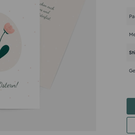
Pa
Me
St
Ge