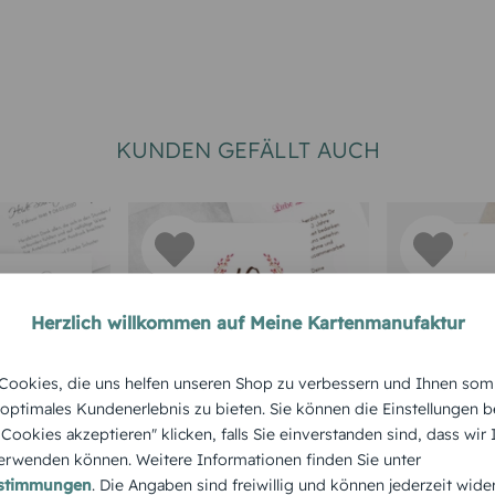
KUNDEN GEFÄLLT AUCH
Herzlich willkommen auf Meine Kartenmanufaktur
TRAUER
JUBILÄUMSKARTE
KONFIRMAT
ookies, die uns helfen unseren Shop zu verbessern und Ihnen som
sagung
Karte zum Jubiläum
Einladun
 optimales Kundenerlebnis zu bieten. Sie können die Einstellungen b
e Cookies akzeptieren" klicken, falls Sie einverstanden sind, dass wir
ben
Aquarell Kranz
Konfirma
rwenden können. Weitere Informationen finden Sie unter
Goldene 
estimmungen
. Die Angaben sind freiwillig und können jederzeit wide