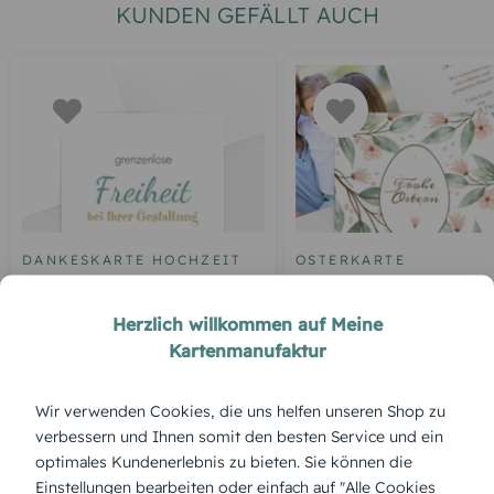
KUNDEN GEFÄLLT AUCH
DANKESKARTE HOCHZEIT
OSTERKARTE
Blankokarte
Osterkarte Frohe
Frühlingsgefühle
Herzlich willkommen auf Meine
Kartenmanufaktur
Wir verwenden Cookies, die uns helfen unseren Shop zu
ÜBERBLICK:
verbessern und Ihnen somit den besten Service und ein
Produktbeschreibung
optimales Kundenerlebnis zu bieten. Sie können die
Die „Frühlingspost“ trägt den Zauber der Saison direkt ins
Einstellungen bearbeiten oder einfach auf "Alle Cookies