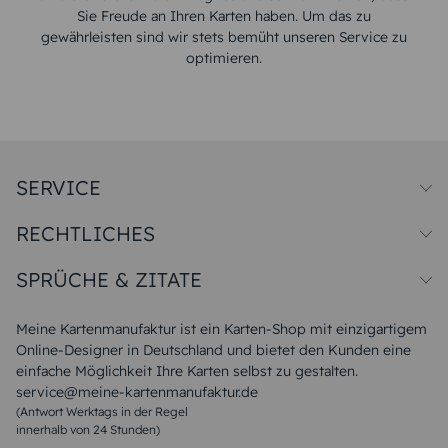
Sie Freude an Ihren Karten haben. Um das zu
gewährleisten sind wir stets bemüht unseren Service zu
optimieren.
SERVICE
Preise und Versand
RECHTLICHES
Papiersorten
Muster/Musterset
Impressum
Unsere Produktion
SPRÜCHE & ZITATE
Widerrufsbelehrung
Magazin
Datenschutz
Sitemap
Alle Sprüche & Zitate
AGB
FAQ
Liebeskummer Sprüche
Meine Kartenmanufaktur ist ein Karten-Shop mit einzigartigem
Danke Sprüche
Online-Designer in Deutschland und bietet den Kunden eine
Sommer Sprüche
einfache Möglichkeit Ihre Karten selbst zu gestalten.
Muttertagssprüche
service@meine-kartenmanufaktur.de
Sprüche zur Hochzeit
(Antwort Werktags in der Regel
Sprüche zur Konfirmation & Kommunion
innerhalb von 24 Stunden)
Weihnachtsgedichte
Valentinstag Sprüche