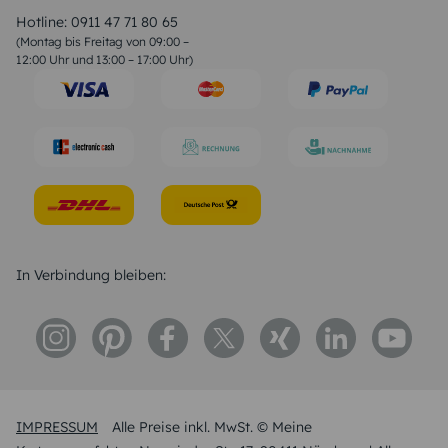
Liebessprüche
Hotline:
0911 47 71 80 65
Geburtstagssprüche
(Montag bis Freitag von 09:00 –
Trauersprüche
12:00 Uhr und 13:00 – 17:00 Uhr)
Hochzeitstag Sprüche
Konfirmation Glückwünsche
Sprüche zur Geburt
In Verbindung bleiben:
IMPRESSUM
Alle Preise inkl. MwSt. © Meine