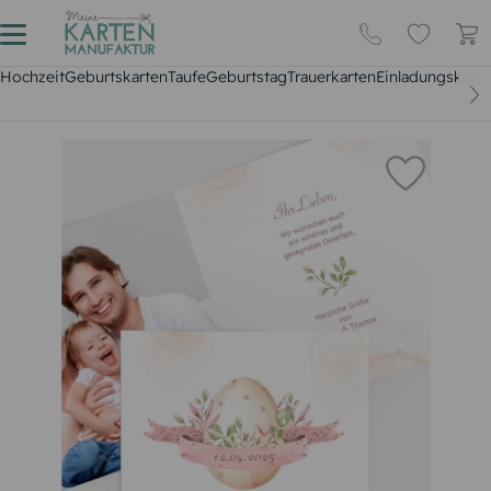
Hochzeit
Geburtskarten
Taufe
Geburtstag
Trauerkarten
Einladungskarte