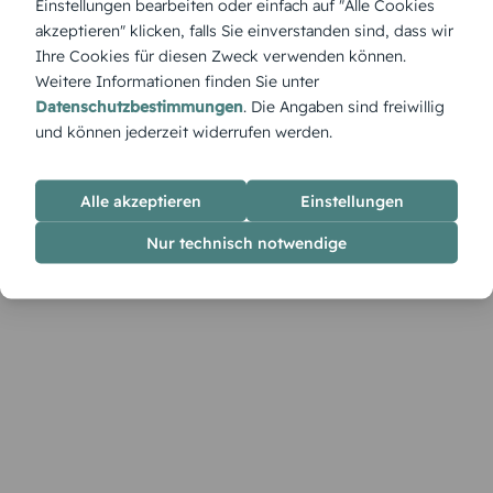
Einstellungen bearbeiten oder einfach auf "Alle Cookies
handgestickte Erinnerungen an festliche Stunden im Kreis
akzeptieren" klicken, falls Sie einverstanden sind, dass wir
der Liebsten.
Ihre Cookies für diesen Zweck verwenden können.
Weitere Informationen finden Sie unter
Datenschutzbestimmungen
. Die Angaben sind freiwillig
und können jederzeit widerrufen werden.
Alle akzeptieren
Einstellungen
Nur technisch notwendige