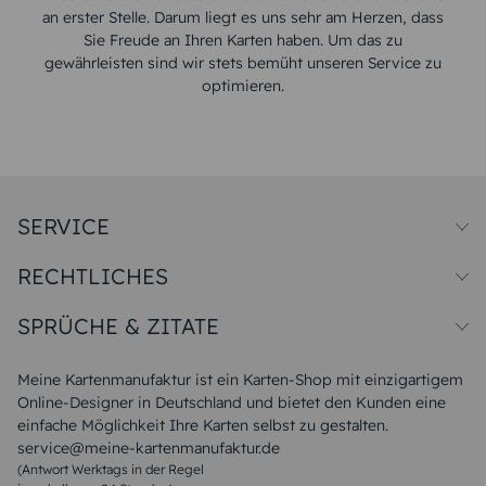
an erster Stelle. Darum liegt es uns sehr am Herzen, dass
Sie Freude an Ihren Karten haben. Um das zu
gewährleisten sind wir stets bemüht unseren Service zu
optimieren.
SERVICE
Preise und Versand
RECHTLICHES
Papiersorten
Muster/Musterset
Impressum
Unsere Produktion
SPRÜCHE & ZITATE
Widerrufsbelehrung
Magazin
Datenschutz
Sitemap
Alle Sprüche & Zitate
AGB
FAQ
Liebeskummer Sprüche
Meine Kartenmanufaktur ist ein Karten-Shop mit einzigartigem
Danke Sprüche
Online-Designer in Deutschland und bietet den Kunden eine
Sommer Sprüche
einfache Möglichkeit Ihre Karten selbst zu gestalten.
Muttertagssprüche
service@meine-kartenmanufaktur.de
Sprüche zur Hochzeit
(Antwort Werktags in der Regel
Sprüche zur Konfirmation & Kommunion