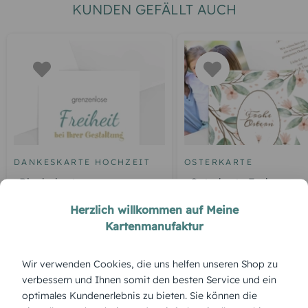
KUNDEN GEFÄLLT AUCH
DANKESKARTE HOCHZEIT
OSTERKARTE
Blankokarte
Osterkarte Frohe
Frühlingsgefühle
Herzlich willkommen auf Meine
Kartenmanufaktur
ÜBERBLICK:
Wir verwenden Cookies, die uns helfen unseren Shop zu
verbessern und Ihnen somit den besten Service und ein
Produktbeschreibung
optimales Kundenerlebnis zu bieten. Sie können die
Zarte Muster, feine Linien – das „Ostermuster“ wirkt wie