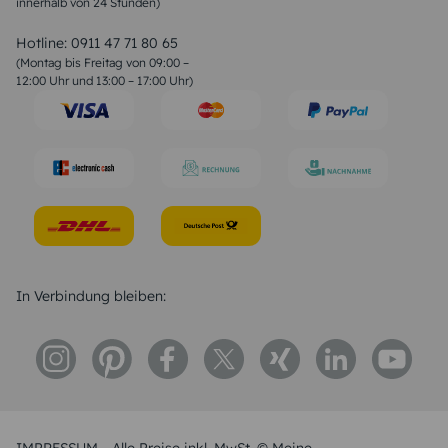
innerhalb von 24 Stunden)
Weihnachtsgedichte
Valentinstag Sprüche
Liebessprüche
Hotline:
0911 47 71 80 65
Geburtstagssprüche
(Montag bis Freitag von 09:00 –
Trauersprüche
12:00 Uhr und 13:00 – 17:00 Uhr)
Hochzeitstag Sprüche
Konfirmation Glückwünsche
Sprüche zur Geburt
In Verbindung bleiben: