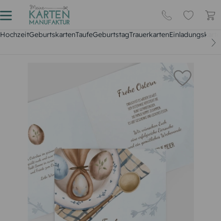
Hochzeit
Geburtskarten
Taufe
Geburtstag
Trauerkarten
Einladungskarte