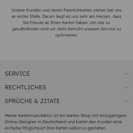
Unsere Kunden und deren Feierlichkeiten stehen bei uns
an erster Stelle. Darum liegt es uns sehr am Herzen, dass
Sie Freude an Ihren Karten haben. Um das zu
gewährleisten sind wir stets bemüht unseren Service zu
optimieren.
SERVICE
Preise und Versand
RECHTLICHES
Papiersorten
Muster/Musterset
Impressum
Unsere Produktion
SPRÜCHE & ZITATE
Widerrufsbelehrung
Magazin
Datenschutz
Sitemap
Alle Sprüche & Zitate
AGB
FAQ
Liebeskummer Sprüche
Meine Kartenmanufaktur ist ein Karten-Shop mit einzigartigem
Danke Sprüche
Online-Designer in Deutschland und bietet den Kunden eine
Sommer Sprüche
einfache Möglichkeit Ihre Karten selbst zu gestalten.
Muttertagssprüche