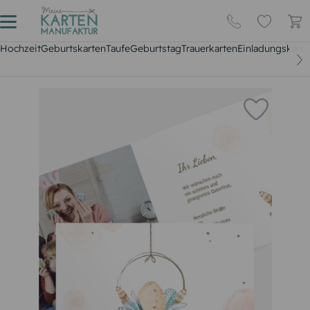
Hochzeit
Geburtskarten
Taufe
Geburtstag
Trauerkarten
Einladungskarte