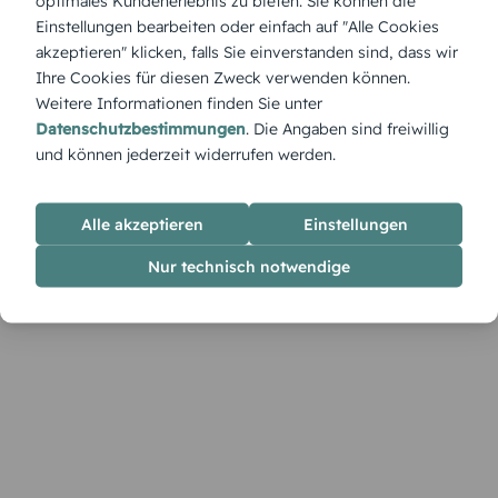
optimales Kundenerlebnis zu bieten. Sie können die
Mit „Osterpost“ sendest du herzliche Grüße, die direkt aus
Einstellungen bearbeiten oder einfach auf "Alle Cookies
dem Herzen kommen. Im Designer kannst du das Motiv mit
akzeptieren" klicken, falls Sie einverstanden sind, dass wir
Texten, Fotos und Farben zu deinem individuellen Gruß
Ihre Cookies für diesen Zweck verwenden können.
anpassen.
Weitere Informationen finden Sie unter
Datenschutzbestimmungen
. Die Angaben sind freiwillig
und können jederzeit widerrufen werden.
Alle akzeptieren
Einstellungen
Nur technisch notwendige