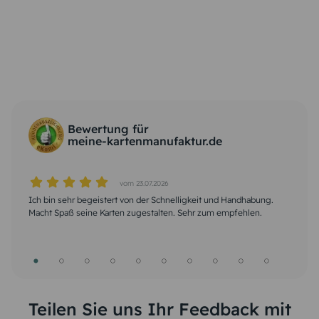
Bewertung für
meine-kartenmanufaktur.de
vom 23.07.2026
vom 22.07.2026
vom 17.07.2026
vom 04.07.2026
vom 26.06.2026
vom 07.06.2026
vom 10.05.2026
vom 01.05.2026
vom 23.04.2026
vom 12.04.2026
Ich bin sehr begeistert von der Schnelligkeit und Handhabung.
Schnell, zuverlässig, sehr gute Qualität, entspricht voll und ganz
Klar verständliche Anleitung bei der Kartengestaltung. Bei
Ich bin sehr begeistert, habe schon viele Karten bestellt. Die
problemloseGestaltung der Karte im Intenet. Ich habe allerdings
Wunderschöne Motive und bei Problemen eine schnelle Hilfe für
Schnelle Bearbeitung des Auftrags und ebensolche Lieferung. Bei
Erstellung der Karte war relativ einfach. Super schnelle Lieferung
Hat alles tadellos geklappt. Qualität sehr gut, sehr schnelle
Alles bestens!!! Karten und Umschläge kamen wie bestellt und
Macht Spaß seine Karten zugestalten. Sehr zum empfehlen.
meinen Erwartungen
Problemen schnelle und verständliche Antworten und Hilfen per
Handhabung ist auch sehr gut erklärt....&#128516;
bereits Erfahrung mit der Projektgestaltung. Schnelle Bearbeitung
den Kunden. Danke
Fragen Hilfe sowohl telefonisch als auch per Mail Immer wieder
und mit dem Ergebnis sehr zufrieden.!
Lieferung. Sind sehr zufrieden! &#128515;&#128513;
innerhalb kürzester Zeit. Dies war die zweite Bestellung. Ich bin
Mail. Pünktliche Lieferung. Möglichkeit der Kontaktaufnahme und
des Auftrages mit sehr gutem Ergebnis. Versand zügig.
gerne &#128522;
sehr zufrieden. Und bei Bedarf bestelle ich wieder bei Ihnen.
Reklamation ist vorteilhaft. Danke
Vielen Dank.
Teilen Sie uns Ihr Feedback mit