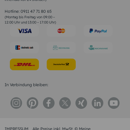
Valentinstag Sprüche
Liebessprüche
Hotline:
0911 47 71 80 65
Geburtstagssprüche
(Montag bis Freitag von 09:00 –
Trauersprüche
12:00 Uhr und 13:00 – 17:00 Uhr)
Hochzeitstag Sprüche
Konfirmation Glückwünsche
Sprüche zur Geburt
In Verbindung bleiben:
IMPRESSUM
Alle Preise inkl. MwSt. © Meine