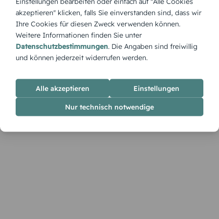
Einstellungen bearbeiten oder einfach auf "Alle Cookies
Der Monatskalender „Pinselstrich“ begeistert mit
akzeptieren" klicken, falls Sie einverstanden sind, dass wir
künstlerischem Flair – perfekt für kreative Jahresplaner.
Ihre Cookies für diesen Zweck verwenden können.
Weitere Informationen finden Sie unter
Datenschutzbestimmungen
. Die Angaben sind freiwillig
und können jederzeit widerrufen werden.
Alle akzeptieren
Einstellungen
Nur technisch notwendige