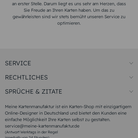
an erster Stelle. Darum liegt es uns sehr am Herzen, dass
Sie Freude an Ihren Karten haben. Um das zu
gewährleisten sind wir stets bemüht unseren Service zu
optimieren.
SERVICE
Preise und Versand
RECHTLICHES
Papiersorten
Muster/Musterset
Impressum
Unsere Produktion
SPRÜCHE & ZITATE
Widerrufsbelehrung
Magazin
Datenschutz
Sitemap
Alle Sprüche & Zitate
AGB
FAQ
Liebeskummer Sprüche
Meine Kartenmanufaktur ist ein Karten-Shop mit einzigartigem
Danke Sprüche
Online-Designer in Deutschland und bietet den Kunden eine
Sommer Sprüche
einfache Möglichkeit Ihre Karten selbst zu gestalten.
Muttertagssprüche
service@meine-kartenmanufaktur.de
Sprüche zur Hochzeit
(Antwort Werktags in der Regel
Sprüche zur Konfirmation & Kommunion
innerhalb von 24 Stunden)
Weihnachtsgedichte