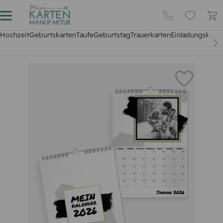
Hochzeit
Geburtskarten
Taufe
Geburtstag
Trauerkarten
Einladungskarte