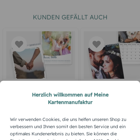
KUNDEN GEFÄLLT AUCH
MONATSKALENDER
MONATSKALENDER
Herzlich willkommen auf Meine
Zeit für Leichtigkeit
Blanko
Kartenmanufaktur
Wir verwenden Cookies, die uns helfen unseren Shop zu
ÜBERBLICK:
verbessern und Ihnen somit den besten Service und ein
optimales Kundenerlebnis zu bieten. Sie können die
Produktbeschreibung