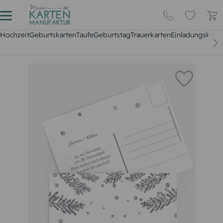
Hochzeit
Geburtskarten
Taufe
Geburtstag
Trauerkarten
Einladungskarte