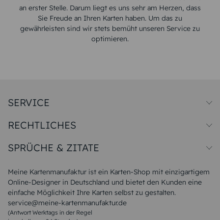
an erster Stelle. Darum liegt es uns sehr am Herzen, dass
Sie Freude an Ihren Karten haben. Um das zu
gewährleisten sind wir stets bemüht unseren Service zu
optimieren.
SERVICE
Preise und Versand
RECHTLICHES
Papiersorten
Muster/Musterset
Impressum
Unsere Produktion
SPRÜCHE & ZITATE
Widerrufsbelehrung
Magazin
Datenschutz
Sitemap
Alle Sprüche & Zitate
AGB
FAQ
Liebeskummer Sprüche
Meine Kartenmanufaktur ist ein Karten-Shop mit einzigartigem
Danke Sprüche
Online-Designer in Deutschland und bietet den Kunden eine
Sommer Sprüche
einfache Möglichkeit Ihre Karten selbst zu gestalten.
Muttertagssprüche
service@meine-kartenmanufaktur.de
Sprüche zur Hochzeit
(Antwort Werktags in der Regel
Sprüche zur Konfirmation & Kommunion