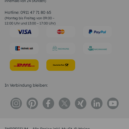
innerhalb von 24 Stunden)
Weihnachtsgedichte
Valentinstag Sprüche
Liebessprüche
Hotline:
0911 47 71 80 65
Geburtstagssprüche
(Montag bis Freitag von 09:00 –
Trauersprüche
12:00 Uhr und 13:00 – 17:00 Uhr)
Hochzeitstag Sprüche
Konfirmation Glückwünsche
Sprüche zur Geburt
In Verbindung bleiben: