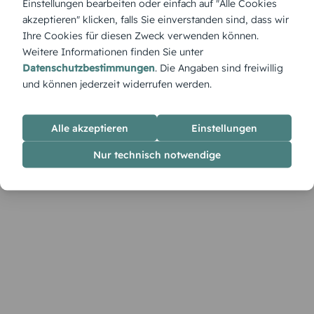
Einstellungen bearbeiten oder einfach auf "Alle Cookies
zeitloses Design und klare Botschaft. Ein idealer Auftakt für
akzeptieren" klicken, falls Sie einverstanden sind, dass wir
eure stilvolle Hochzeitsreise.
Ihre Cookies für diesen Zweck verwenden können.
Weitere Informationen finden Sie unter
Datenschutzbestimmungen
. Die Angaben sind freiwillig
und können jederzeit widerrufen werden.
Alle akzeptieren
Einstellungen
Nur technisch notwendige