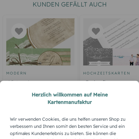
KUNDEN GEFÄLLT AUCH
MODERN
HOCHZEITSKARTEN
Vintage Lace
Funkenflug
Herzlich willkommen auf Meine
Kartenmanufaktur
ÜBERBLICK:
Wir verwenden Cookies, die uns helfen unseren Shop zu
verbessern und Ihnen somit den besten Service und ein
Produktbeschreibung
optimales Kundenerlebnis zu bieten. Sie können die
Die schlichte „Save-the-Date Karte 5989“ punktet durch