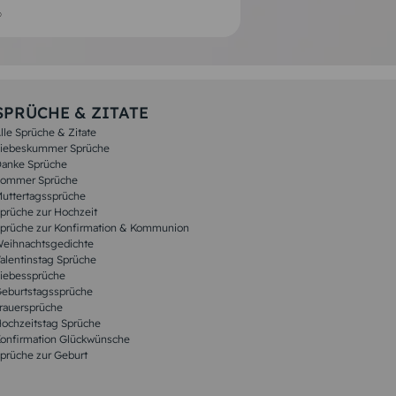
SPRÜCHE & ZITATE
lle Sprüche & Zitate
iebeskummer Sprüche
anke Sprüche
ommer Sprüche
uttertagssprüche
prüche zur Hochzeit
prüche zur Konfirmation & Kommunion
eihnachtsgedichte
alentinstag Sprüche
iebessprüche
eburtstagssprüche
rauersprüche
ochzeitstag Sprüche
onfirmation Glückwünsche
prüche zur Geburt