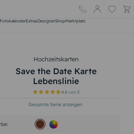
Fotokalender
Extras
DesignerShop
Marktplatz
Hochzeitskarten
Save the Date Karte
Lebenslinie
4.8
von
5
Gesamte Serie anzeigen
rbe: