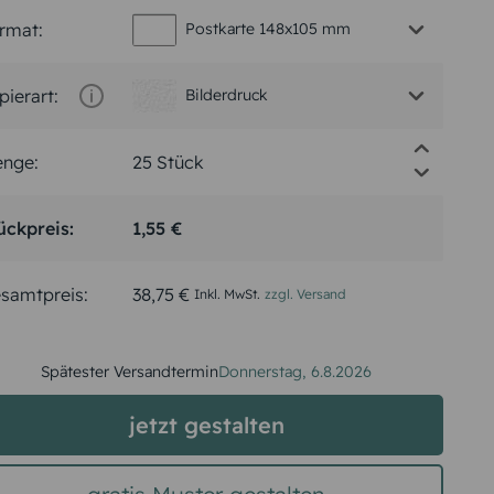
rmat:
Postkarte 148x105 mm
pierart:
Bilderdruck
nge:
ückpreis:
1,55 €
samtpreis:
38,75 €
Inkl. MwSt.
zzgl. Versand
Spätester Versandtermin
Donnerstag,
6.8.2026
jetzt gestalten