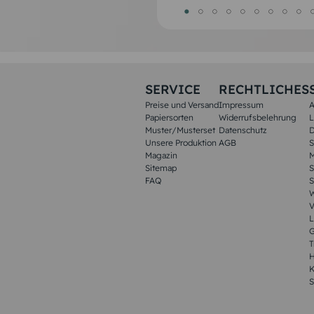
SERVICE
RECHTLICHES
Preise und Versand
Impressum
A
Papiersorten
Widerrufsbelehrung
L
Muster/Musterset
Datenschutz
D
Unsere Produktion
AGB
S
Magazin
M
Sitemap
S
FAQ
S
W
V
L
G
T
H
K
S