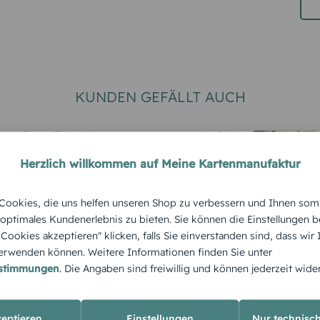
KUNDEN GEFÄLLT AUCH
Herzlich willkommen auf Meine Kartenmanufaktur
ookies, die uns helfen unseren Shop zu verbessern und Ihnen som
 optimales Kundenerlebnis zu bieten. Sie können die Einstellungen b
e Cookies akzeptieren" klicken, falls Sie einverstanden sind, dass wir
RTEN
HOCHZEITSKARTEN
HOCHZEITS
rwenden können. Weitere Informationen finden Sie unter
Save-the-Date
Dankeska
estimmungen
. Die Angaben sind freiwillig und können jederzeit wide
Kalenderblatt
Hochzeit
"Herzens
zeptieren
Einstellungen
Nur technisc