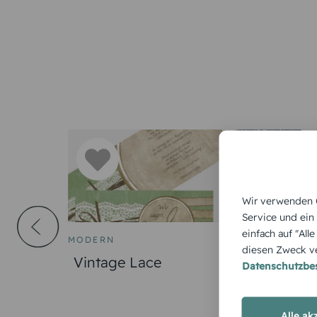
Wir verwenden C
Service und ein
einfach auf "All
MODERN
HOCHZEITSKA
diesen Zweck ve
e Liebe
Vintage Lace
Funkenflug
Datenschutzb
Alle ak