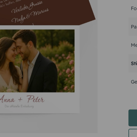
Fo
Pa
Me
St
Ge