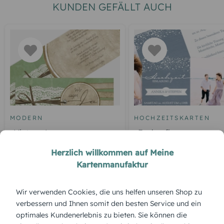
KUNDEN GEFÄLLT AUCH
MODERN
HOCHZEITSKARTEN
Vintage Lace
Funkenflug
Herzlich willkommen auf Meine
Kartenmanufaktur
ÜBERBLICK:
Wir verwenden Cookies, die uns helfen unseren Shop zu
verbessern und Ihnen somit den besten Service und ein
Produktbeschreibung
optimales Kundenerlebnis zu bieten. Sie können die
Die Save-the-Date-Karte „Lila Schatten“ sorgt mit sanften