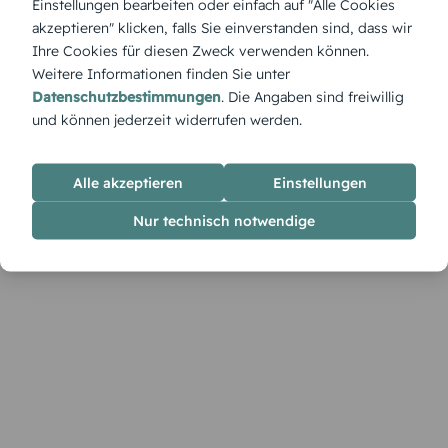
Einstellungen bearbeiten oder einfach auf "Alle Cookies
Farben und stilvollem Design für einen geheimnisvollen
akzeptieren" klicken, falls Sie einverstanden sind, dass wir
Einstieg in eure Liebesgeschichte.
Ihre Cookies für diesen Zweck verwenden können.
Weitere Informationen finden Sie unter
Datenschutzbestimmungen
. Die Angaben sind freiwillig
und können jederzeit widerrufen werden.
Alle akzeptieren
Einstellungen
Nur technisch notwendige