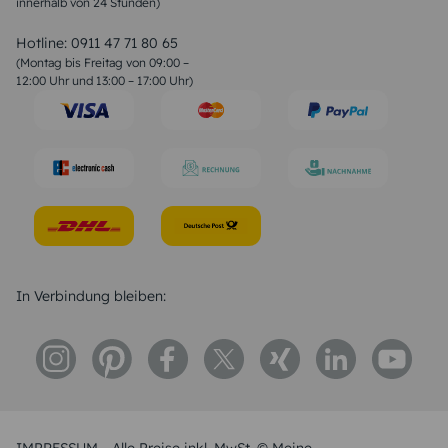
innerhalb von 24 Stunden)
Weihnachtsgedichte
Valentinstag Sprüche
Liebessprüche
Hotline:
0911 47 71 80 65
Geburtstagssprüche
(Montag bis Freitag von 09:00 –
Trauersprüche
12:00 Uhr und 13:00 – 17:00 Uhr)
Hochzeitstag Sprüche
Konfirmation Glückwünsche
Sprüche zur Geburt
In Verbindung bleiben: