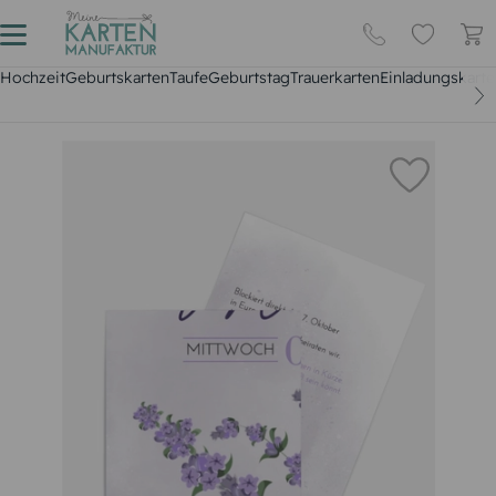
Hochzeit
Geburtskarten
Taufe
Geburtstag
Trauerkarten
Einladungskarte