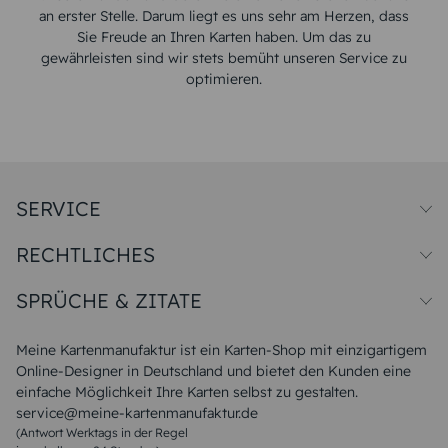
an erster Stelle. Darum liegt es uns sehr am Herzen, dass
Sie Freude an Ihren Karten haben. Um das zu
gewährleisten sind wir stets bemüht unseren Service zu
optimieren.
SERVICE
Preise und Versand
RECHTLICHES
Papiersorten
Muster/Musterset
Impressum
Unsere Produktion
SPRÜCHE & ZITATE
Widerrufsbelehrung
Magazin
Datenschutz
Sitemap
Alle Sprüche & Zitate
AGB
FAQ
Liebeskummer Sprüche
Meine Kartenmanufaktur ist ein Karten-Shop mit einzigartigem
Danke Sprüche
Online-Designer in Deutschland und bietet den Kunden eine
Sommer Sprüche
einfache Möglichkeit Ihre Karten selbst zu gestalten.
Muttertagssprüche
service@meine-kartenmanufaktur.de
Sprüche zur Hochzeit
(Antwort Werktags in der Regel
Sprüche zur Konfirmation & Kommunion