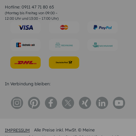
Valentinstag Sprüche
Liebessprüche
Hotline:
0911 47 71 80 65
Geburtstagssprüche
(Montag bis Freitag von 09:00 –
Trauersprüche
12:00 Uhr und 13:00 – 17:00 Uhr)
Hochzeitstag Sprüche
Konfirmation Glückwünsche
Sprüche zur Geburt
In Verbindung bleiben:
IMPRESSUM
Alle Preise inkl. MwSt. © Meine