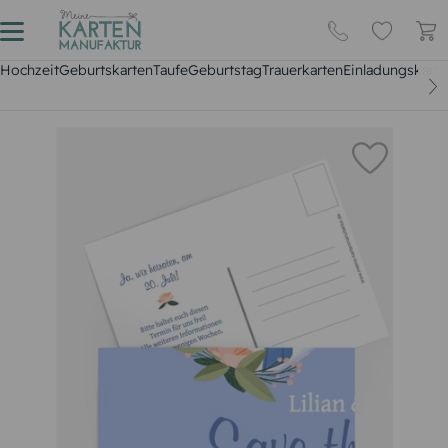
Hochzeit
Geburtskarten
Taufe
Geburtstag
Trauerkarten
Einladungskarte