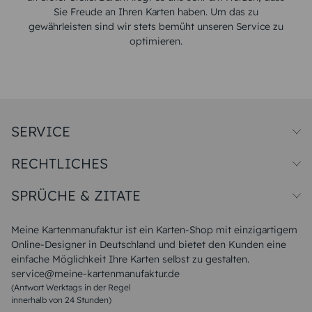
Sie Freude an Ihren Karten haben. Um das zu
gewährleisten sind wir stets bemüht unseren Service zu
optimieren.
SERVICE
Preise und Versand
RECHTLICHES
Papiersorten
Muster/Musterset
Impressum
Unsere Produktion
SPRÜCHE & ZITATE
Widerrufsbelehrung
Magazin
Datenschutz
Sitemap
Alle Sprüche & Zitate
AGB
FAQ
Liebeskummer Sprüche
Meine Kartenmanufaktur ist ein Karten-Shop mit einzigartigem
Danke Sprüche
Online-Designer in Deutschland und bietet den Kunden eine
Sommer Sprüche
einfache Möglichkeit Ihre Karten selbst zu gestalten.
Muttertagssprüche
service@meine-kartenmanufaktur.de
Sprüche zur Hochzeit
(Antwort Werktags in der Regel
Sprüche zur Konfirmation & Kommunion
innerhalb von 24 Stunden)
Weihnachtsgedichte