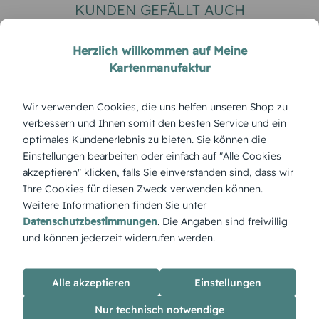
KUNDEN GEFÄLLT AUCH
Herzlich willkommen auf Meine
Kartenmanufaktur
Wir verwenden Cookies, die uns helfen unseren Shop zu
verbessern und Ihnen somit den besten Service und ein
optimales Kundenerlebnis zu bieten. Sie können die
Einstellungen bearbeiten oder einfach auf "Alle Cookies
MODERN
HOCHZEITSKARTEN
akzeptieren" klicken, falls Sie einverstanden sind, dass wir
Vintage Lace
Funkenflug
Ihre Cookies für diesen Zweck verwenden können.
Weitere Informationen finden Sie unter
Datenschutzbestimmungen
. Die Angaben sind freiwillig
und können jederzeit widerrufen werden.
ÜBERBLICK:
Alle akzeptieren
Einstellungen
Produktbeschreibung
Nur technisch notwendige
„Traumpaar“ – für alle, die in ihrer Liebe ein echtes