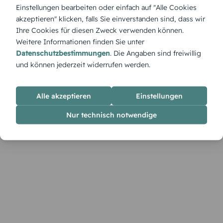
ausstrahlt. Das klare Design und die liebevolle Bildsprache
Einstellungen bearbeiten oder einfach auf "Alle Cookies
laden dazu ein, diesen besonderen Tag voller Gefühl
akzeptieren" klicken, falls Sie einverstanden sind, dass wir
anzukündigen.
Ihre Cookies für diesen Zweck verwenden können.
Weitere Informationen finden Sie unter
Datenschutzbestimmungen
. Die Angaben sind freiwillig
und können jederzeit widerrufen werden.
Alle akzeptieren
Einstellungen
Nur technisch notwendige