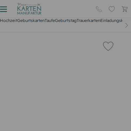
Hochzeit
Geburtskarten
Taufe
Geburtstag
Trauerkarten
Einladungskarte