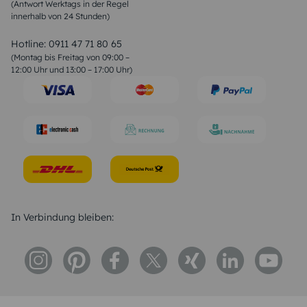
(Antwort Werktags in der Regel
Sprüche zur Konfirmation & Kommunion
innerhalb von 24 Stunden)
Weihnachtsgedichte
Valentinstag Sprüche
Liebessprüche
Hotline:
0911 47 71 80 65
Geburtstagssprüche
(Montag bis Freitag von 09:00 –
Trauersprüche
12:00 Uhr und 13:00 – 17:00 Uhr)
Hochzeitstag Sprüche
Konfirmation Glückwünsche
Sprüche zur Geburt
In Verbindung bleiben: