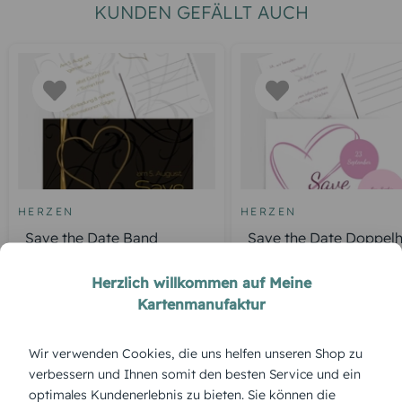
KUNDEN GEFÄLLT AUCH
HERZEN
HERZEN
Save the Date Band
Save the Date Doppelh
Herzlich willkommen auf Meine
Kartenmanufaktur
ÜBERBLICK:
Wir verwenden Cookies, die uns helfen unseren Shop zu
Produktbeschreibung
verbessern und Ihnen somit den besten Service und ein
„Erfüllte Liebe“ ist eine Karte, die Ruhe und Harmonie
optimales Kundenerlebnis zu bieten. Sie können die