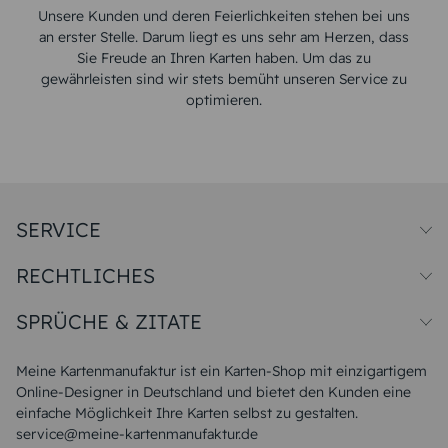
Unsere Kunden und deren Feierlichkeiten stehen bei uns
an erster Stelle. Darum liegt es uns sehr am Herzen, dass
Sie Freude an Ihren Karten haben. Um das zu
gewährleisten sind wir stets bemüht unseren Service zu
optimieren.
SERVICE
Preise und Versand
RECHTLICHES
Papiersorten
Muster/Musterset
Impressum
Unsere Produktion
SPRÜCHE & ZITATE
Widerrufsbelehrung
Magazin
Datenschutz
Sitemap
Alle Sprüche & Zitate
AGB
FAQ
Liebeskummer Sprüche
Meine Kartenmanufaktur ist ein Karten-Shop mit einzigartigem
Danke Sprüche
Online-Designer in Deutschland und bietet den Kunden eine
Sommer Sprüche
einfache Möglichkeit Ihre Karten selbst zu gestalten.
Muttertagssprüche
service@meine-kartenmanufaktur.de
Sprüche zur Hochzeit