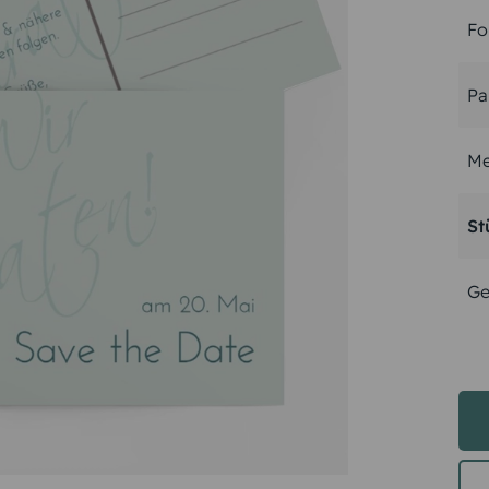
Fo
Pa
Me
St
Ge