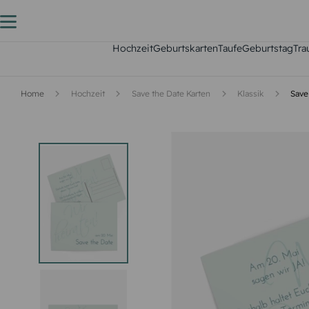
Hochzeit
Geburtskarten
Taufe
Geburtstag
Tra
Home
Hochzeit
Save the Date Karten
Klassik
Save