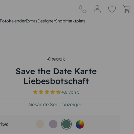
Fotokalender
Extras
DesignerShop
Marktplatz
Klassik
Save the Date Karte
Liebesbotschaft
4.8
von
5
Gesamte Serie anzeigen
rbe: