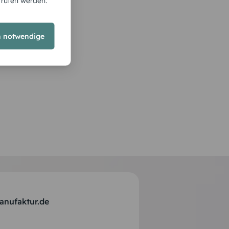
rrufen werden.
h notwendige
anufaktur.de