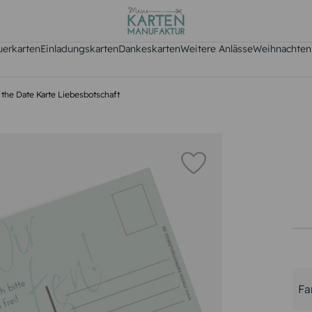
uerkarten
Einladungskarten
Dankeskarten
Weitere Anlässe
Weihnachten
 the Date Karte Liebesbotschaft
Fa