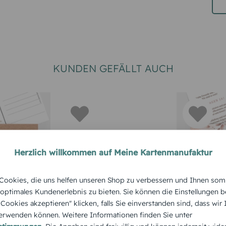
KUNDEN GEFÄLLT AUCH
Herzlich willkommen auf Meine Kartenmanufaktur
RTEN
HOCHZEITSKARTEN
KLASSIK
ookies, die uns helfen unseren Shop zu verbessern und Ihnen som
ate
Save-the-Date Karte
Save-the
 optimales Kundenerlebnis zu bieten. Sie können die Einstellungen b
tt
Renntier
aquarall 
e Cookies akzeptieren" klicken, falls Sie einverstanden sind, dass wir
rwenden können. Weitere Informationen finden Sie unter