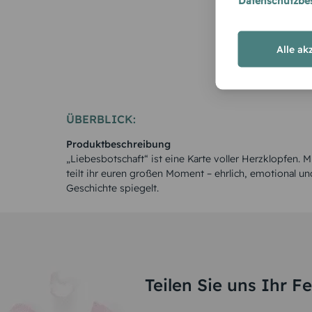
Datenschutzb
Alle ak
ÜBERBLICK:
Produktbeschreibung
„Liebesbotschaft“ ist eine Karte voller Herzklopfen. 
teilt ihr euren großen Moment – ehrlich, emotional und
Geschichte spiegelt.
Teilen Sie uns Ihr F