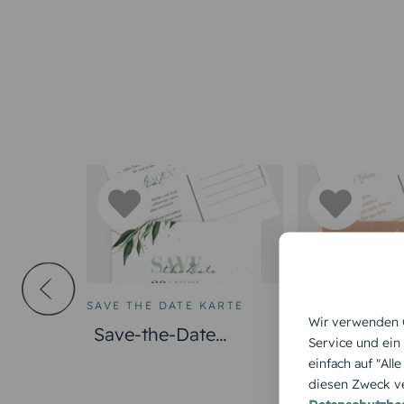
SAVE THE DATE KARTE
HOCHZEITSKA
Wir verwenden C
Save-the-Date
Save-the-D
Service und ein
Edelblatt
Kalenderbla
einfach auf "All
diesen Zweck ve