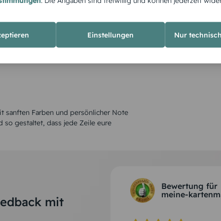
estimmungen
. Die Angaben sind freiwillig und können jederzeit wide
zeptieren
Einstellungen
Nur technisc
Mit sanften Farben und persönlicher Note
 so gestaltet, dass jede Zeile eure
Bewertung für
meine-kartenm
eedback mit