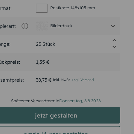
rmat:
Postkarte 148x105 mm
pierart:
Bilderdruck
nge:
ückpreis:
1,55 €
samtpreis:
38,75 €
Inkl. MwSt.
zzgl. Versand
Spätester Versandtermin
Donnerstag,
6.8.2026
jetzt gestalten