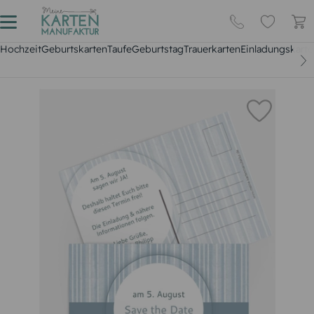
Hochzeit
Geburtskarten
Taufe
Geburtstag
Trauerkarten
Einladungskarte