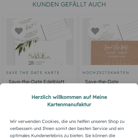
KUNDEN GEFÄLLT AUCH
SAVE THE DATE KARTE
HOCHZEITSKARTEN
Save-the-Date Edelblatt
Save-the-Date
Kalenderblatt
Herzlich willkommen auf Meine
Kartenmanufaktur
ÜBERBLICK:
Wir verwenden Cookies, die uns helfen unseren Shop zu
Produktbeschreibung
verbessern und Ihnen somit den besten Service und ein
„Streifenzauber“ kombiniert moderne Linien mit
optimales Kundenerlebnis zu bieten. Sie können die