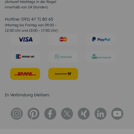
(Antwort Werktags in der Regel
Sprüche zur Konfirmation & Kommunion
innerhalb von 24 Stunden)
Weihnachtsgedichte
Valentinstag Sprüche
Liebessprüche
Hotline:
0911 47 71 80 65
Geburtstagssprüche
(Montag bis Freitag von 09:00 –
Trauersprüche
12:00 Uhr und 13:00 – 17:00 Uhr)
Hochzeitstag Sprüche
Konfirmation Glückwünsche
Sprüche zur Geburt
In Verbindung bleiben: