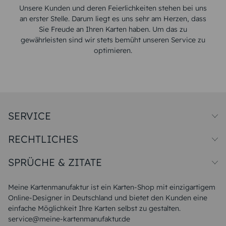
Unsere Kunden und deren Feierlichkeiten stehen bei uns
an erster Stelle. Darum liegt es uns sehr am Herzen, dass
Sie Freude an Ihren Karten haben. Um das zu
gewährleisten sind wir stets bemüht unseren Service zu
optimieren.
SERVICE
Preise und Versand
RECHTLICHES
Papiersorten
Muster/Musterset
Impressum
Unsere Produktion
SPRÜCHE & ZITATE
Widerrufsbelehrung
Magazin
Datenschutz
Sitemap
Alle Sprüche & Zitate
AGB
FAQ
Liebeskummer Sprüche
Meine Kartenmanufaktur ist ein Karten-Shop mit einzigartigem
Danke Sprüche
Online-Designer in Deutschland und bietet den Kunden eine
Sommer Sprüche
einfache Möglichkeit Ihre Karten selbst zu gestalten.
Muttertagssprüche
service@meine-kartenmanufaktur.de
Sprüche zur Hochzeit