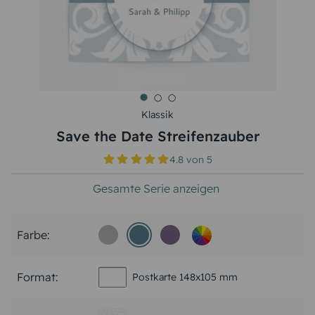
Klassik
Save the Date Streifenzauber
4.8
von
5
Gesamte Serie anzeigen
Farbe:
Format:
Postkarte 148x105 mm