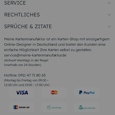
SERVICE
Preise und Versand
RECHTLICHES
Papiersorten
Muster/Musterset
Impressum
Unsere Produktion
SPRÜCHE & ZITATE
Widerrufsbelehrung
Magazin
Datenschutz
Sitemap
Alle Sprüche & Zitate
AGB
FAQ
Liebeskummer Sprüche
Meine Kartenmanufaktur ist ein Karten-Shop mit einzigartigem
Danke Sprüche
Online-Designer in Deutschland und bietet den Kunden eine
Sommer Sprüche
einfache Möglichkeit Ihre Karten selbst zu gestalten.
Muttertagssprüche
service@meine-kartenmanufaktur.de
Sprüche zur Hochzeit
(Antwort Werktags in der Regel
Sprüche zur Konfirmation & Kommunion
innerhalb von 24 Stunden)
Weihnachtsgedichte
Valentinstag Sprüche
Liebessprüche
Hotline:
0911 47 71 80 65
Geburtstagssprüche
(Montag bis Freitag von 09:00 –
Trauersprüche
12:00 Uhr und 13:00 – 17:00 Uhr)
Hochzeitstag Sprüche
Konfirmation Glückwünsche
Sprüche zur Geburt