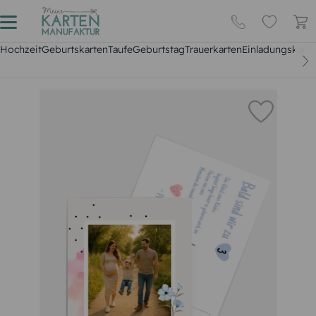
Hochzeit
Geburtskarten
Taufe
Geburtstag
Trauerkarten
Einladungskarte