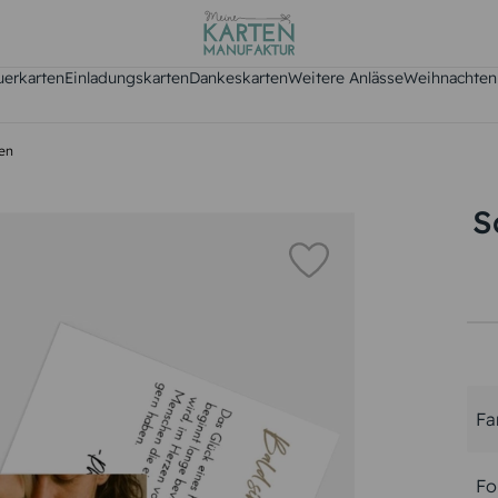
uerkarten
Einladungskarten
Dankeskarten
Weitere Anlässe
Weihnachten
en
S
Fa
Fo