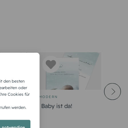
it den besten
earbeiten oder
 Ihre Cookies für
MODERN
Baby ist da!
rrufen werden.
h notwendige