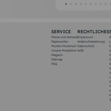
SERVICE
RECHTLICHES
Preise und Versand
Impressum
A
Papiersorten
Widerrufsbelehrung
L
Muster/Musterset
Datenschutz
D
Unsere Produktion
AGB
S
Magazin
M
Sitemap
S
FAQ
S
W
V
L
G
T
H
K
S