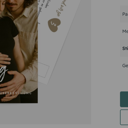
Pa
Me
St
Ge