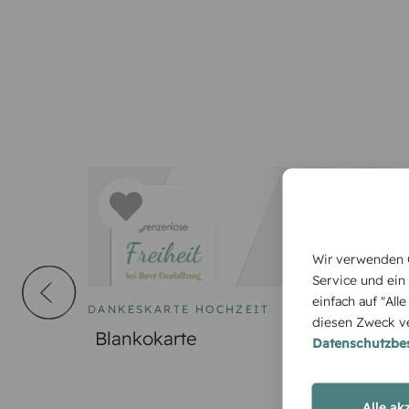
Wir verwenden C
Service und ein
einfach auf "All
DANKESKARTE HOCHZEIT
MODERN
diesen Zweck ve
Blankokarte
Mein Herz
Datenschutzb
Alle ak