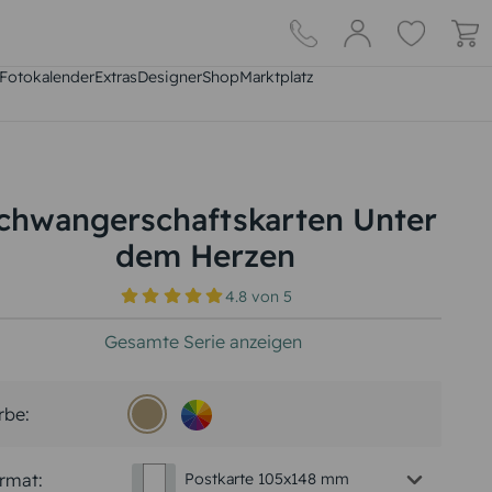
Fotokalender
Extras
DesignerShop
Marktplatz
chwangerschaftskarten Unter
dem Herzen
4.8
von
5
Gesamte Serie anzeigen
rbe:
rmat:
Postkarte 105x148 mm