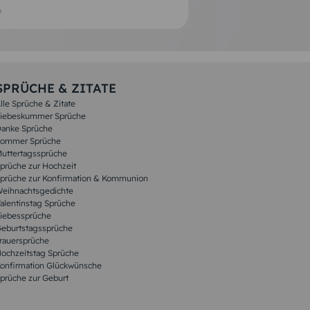
SPRÜCHE & ZITATE
lle Sprüche & Zitate
iebeskummer Sprüche
anke Sprüche
ommer Sprüche
uttertagssprüche
prüche zur Hochzeit
prüche zur Konfirmation & Kommunion
eihnachtsgedichte
alentinstag Sprüche
iebessprüche
eburtstagssprüche
rauersprüche
ochzeitstag Sprüche
onfirmation Glückwünsche
prüche zur Geburt