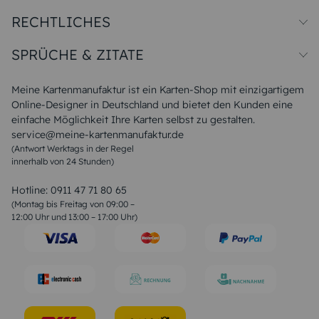
Preise und Versand
RECHTLICHES
Papiersorten
Muster/Musterset
Impressum
Unsere Produktion
SPRÜCHE & ZITATE
Widerrufsbelehrung
Magazin
Datenschutz
Sitemap
Alle Sprüche & Zitate
AGB
FAQ
Liebeskummer Sprüche
Meine Kartenmanufaktur ist ein Karten-Shop mit einzigartigem
Danke Sprüche
Online-Designer in Deutschland und bietet den Kunden eine
Sommer Sprüche
einfache Möglichkeit Ihre Karten selbst zu gestalten.
Muttertagssprüche
service@meine-kartenmanufaktur.de
Sprüche zur Hochzeit
(Antwort Werktags in der Regel
Sprüche zur Konfirmation & Kommunion
innerhalb von 24 Stunden)
Weihnachtsgedichte
Valentinstag Sprüche
Liebessprüche
Hotline:
0911 47 71 80 65
Geburtstagssprüche
(Montag bis Freitag von 09:00 –
Trauersprüche
12:00 Uhr und 13:00 – 17:00 Uhr)
Hochzeitstag Sprüche
Konfirmation Glückwünsche
Sprüche zur Geburt