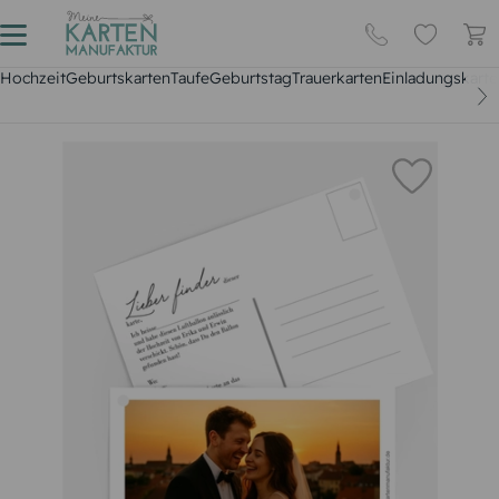
Hochzeit
Geburtskarten
Taufe
Geburtstag
Trauerkarten
Einladungskarte