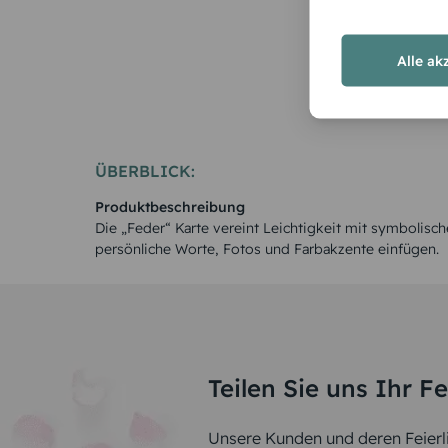
Alle ak
ÜBERBLICK:
Produktbeschreibung
Die „Feder“ Karte vereint Leichtigkeit mit symbolisc
persönliche Worte, Fotos und Farbakzente einfügen.
Teilen Sie uns Ihr F
Unsere Kunden und deren Feierli