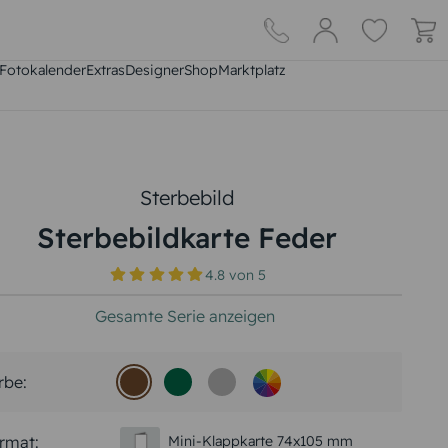
Fotokalender
Extras
DesignerShop
Marktplatz
Sterbebild
Sterbebildkarte Feder
4.8
von
5
Gesamte Serie anzeigen
rbe:
rmat:
Mini-Klappkarte 74x105 mm