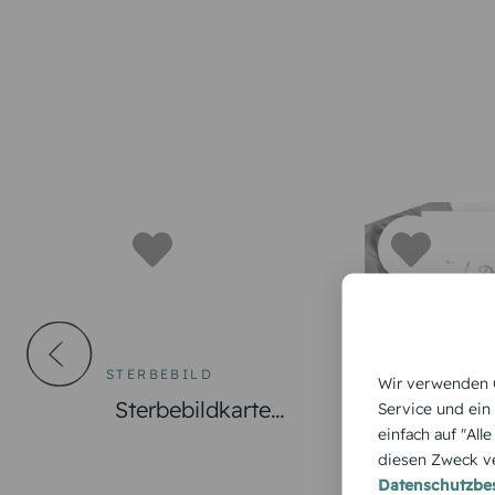
STERBEBILD
STERBEBILD
Wir verwenden C
Sterbebildkarte
Sterbebildk
Service und ein
einfach auf "All
Himmel
& Leben Pu
diesen Zweck ve
Datenschutzb