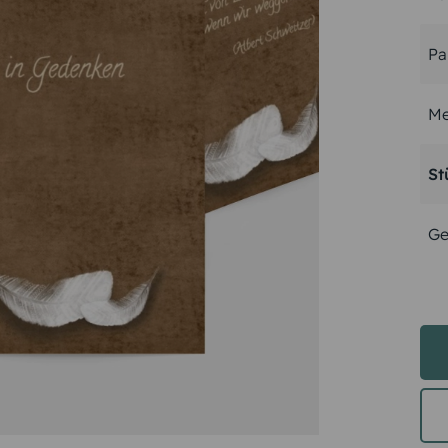
Pa
Me
St
Ge