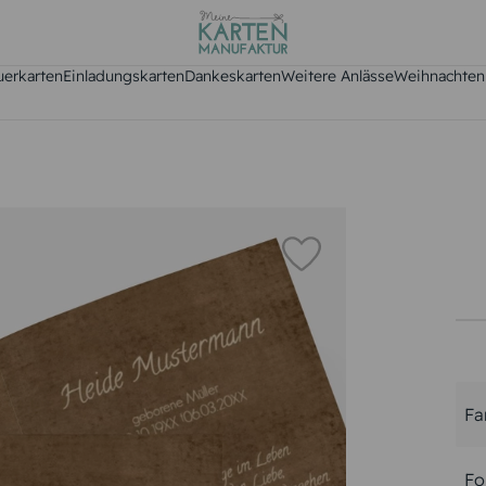
uerkarten
Einladungskarten
Dankeskarten
Weitere Anlässe
Weihnachten
Fa
Fo