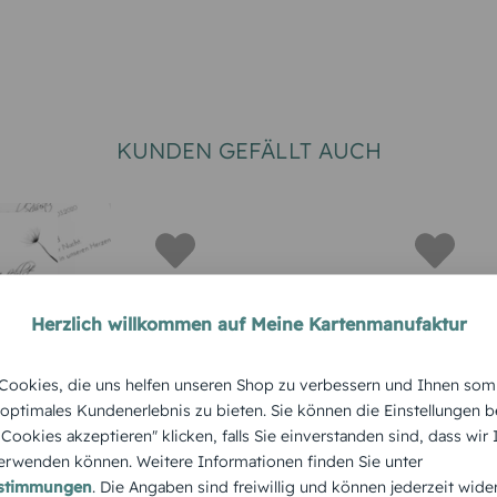
KUNDEN GEFÄLLT AUCH
Herzlich willkommen auf Meine Kartenmanufaktur
STERBEBILD
TRAUERKAR
ookies, die uns helfen unseren Shop zu verbessern und Ihnen som
arte Licht
Sterbebildkarte
Sterbebil
 optimales Kundenerlebnis zu bieten. Sie können die Einstellungen b
e Cookies akzeptieren" klicken, falls Sie einverstanden sind, dass wir
steblume
Trauer Rosen
Schwarzg
rwenden können. Weitere Informationen finden Sie unter
estimmungen
. Die Angaben sind freiwillig und können jederzeit wide