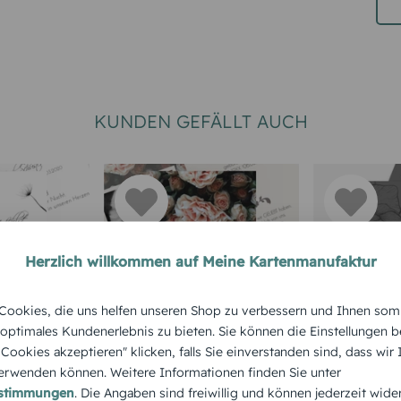
KUNDEN GEFÄLLT AUCH
Herzlich willkommen auf Meine Kartenmanufaktur
STERBEBILD
TRAUERKAR
ookies, die uns helfen unseren Shop zu verbessern und Ihnen som
arte Licht
Sterbebildkarte
Sterbebil
 optimales Kundenerlebnis zu bieten. Sie können die Einstellungen b
e Cookies akzeptieren" klicken, falls Sie einverstanden sind, dass wir
steblume
Trauer Rosen
Schwarzg
rwenden können. Weitere Informationen finden Sie unter
estimmungen
. Die Angaben sind freiwillig und können jederzeit wide