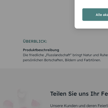
Alle ak
ÜBERBLICK:
Produktbeschreibung
Die friedliche „Flusslandschaft“ bringt Natur und Ruhe
persönlichen Botschaften, Bildern und Farbtönen.
Teilen Sie uns Ihr F
Unsere Kunden und deren Feierli