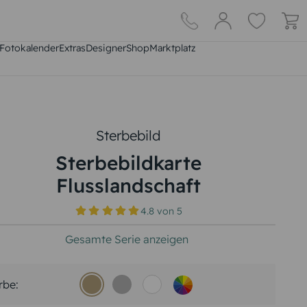
Fotokalender
Extras
DesignerShop
Marktplatz
Sterbebild
Sterbebildkarte
Flusslandschaft
4.8
von
5
Gesamte Serie anzeigen
rbe: