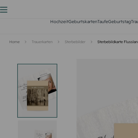
Hochzeit
Geburtskarten
Taufe
Geburtstag
Tra
Home
Trauerkarten
Sterbebilder
Sterbebildkarte Flussla