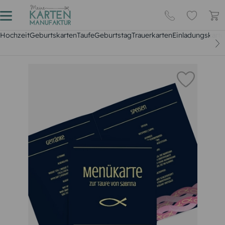
Hochzeit
Geburtskarten
Taufe
Geburtstag
Trauerkarten
Einladungskarte