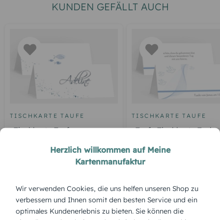
KUNDEN GEFÄLLT AUCH
TISCHKARTE TAUFE
TISCHKARTE TAUFE
Tischkarte Taufe
Taufe Tischkarte Taube
Wasserkranz
Herzlich willkommen auf Meine
Kartenmanufaktur
ÜBERBLICK:
Wir verwenden Cookies, die uns helfen unseren Shop zu
verbessern und Ihnen somit den besten Service und ein
Produktbeschreibung
optimales Kundenerlebnis zu bieten. Sie können die
„Kreuzhostie“ verbindet zwei zentrale Symbole der Taufe in