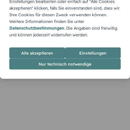
Einstellungen bearbeiten oder einfach auf "Alle Cookies
einer eleganten Gestaltung. Im Designer lässt sich dieses
akzeptieren" klicken, falls Sie einverstanden sind, dass wir
Design mit individuellen Worten und Akzenten verfeinern.
Ihre Cookies für diesen Zweck verwenden können.
Weitere Informationen finden Sie unter
Datenschutzbestimmungen
. Die Angaben sind freiwillig
und können jederzeit widerrufen werden.
Alle akzeptieren
Einstellungen
Nur technisch notwendige