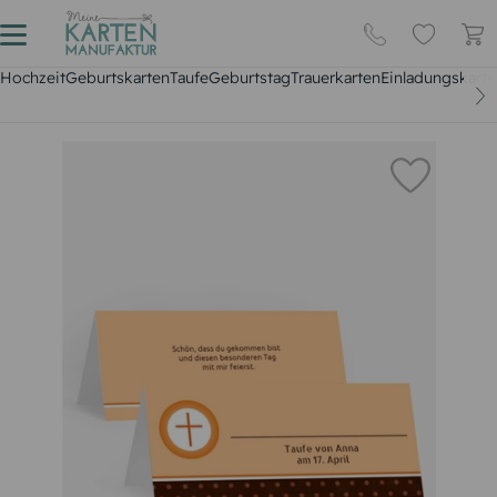
Hochzeit
Geburtskarten
Taufe
Geburtstag
Trauerkarten
Einladungskarte