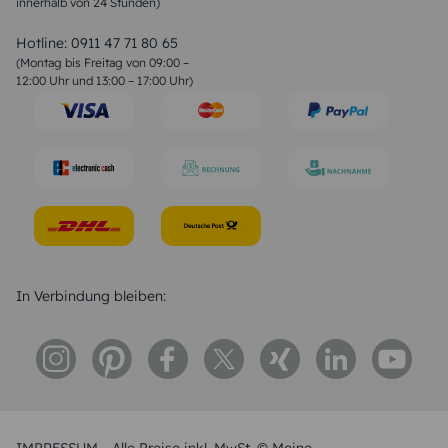
innerhalb von 24 Stunden)
Weihnachtsgedichte
Valentinstag Sprüche
Liebessprüche
Hotline:
0911 47 71 80 65
Geburtstagssprüche
(Montag bis Freitag von 09:00 –
Trauersprüche
12:00 Uhr und 13:00 – 17:00 Uhr)
Hochzeitstag Sprüche
Konfirmation Glückwünsche
Sprüche zur Geburt
In Verbindung bleiben: