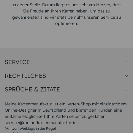
an erster Stelle. Darum liegt es uns sehr am Herzen, dass
Sie Freude an Ihren Karten haben. Um das zu
gewährleisten sind wir stets bemüht unseren Service zu
optimieren.
SERVICE
Preise und Versand
RECHTLICHES
Papiersorten
Muster/Musterset
Impressum
Unsere Produktion
SPRÜCHE & ZITATE
Widerrufsbelehrung
Magazin
Datenschutz
Sitemap
Alle Sprüche & Zitate
AGB
FAQ
Liebeskummer Sprüche
Meine Kartenmanufaktur ist ein Karten-Shop mit einzigartigem
Danke Sprüche
Online-Designer in Deutschland und bietet den Kunden eine
Sommer Sprüche
einfache Möglichkeit Ihre Karten selbst zu gestalten.
Muttertagssprüche
service@meine-kartenmanufaktur.de
Sprüche zur Hochzeit
(Antwort Werktags in der Regel
Sprüche zur Konfirmation & Kommunion