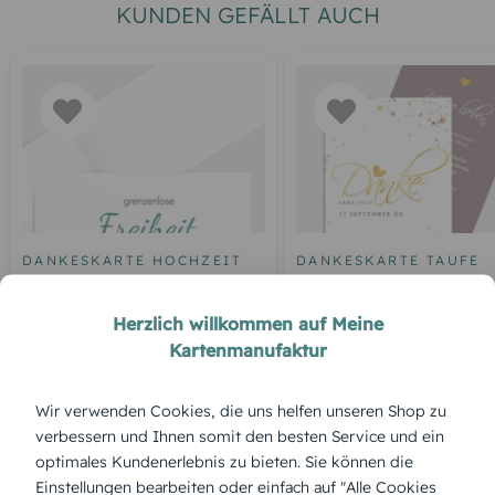
KUNDEN GEFÄLLT AUCH
DANKESKARTE HOCHZEIT
DANKESKARTE TAUFE
Blankokarte
Tauffest
Herzlich willkommen auf Meine
Kartenmanufaktur
ÜBERBLICK:
Wir verwenden Cookies, die uns helfen unseren Shop zu
Produktbeschreibung
verbessern und Ihnen somit den besten Service und ein
Das „Äffchen“ sorgt für einen charmanten, verspielten Auftritt
optimales Kundenerlebnis zu bieten. Sie können die
deiner Karte. Im Designer kannst du es mit eigenen Worten,
Einstellungen bearbeiten oder einfach auf "Alle Cookies