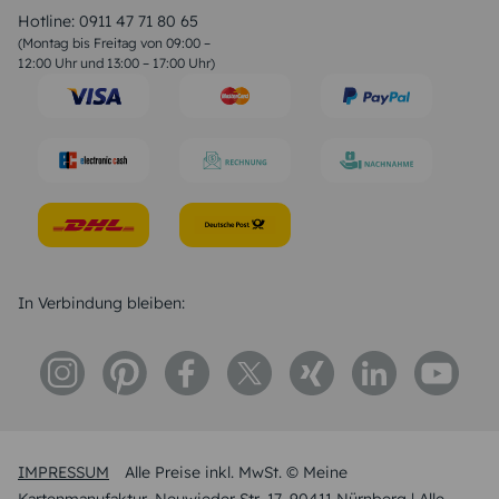
Liebessprüche
Hotline:
0911 47 71 80 65
Geburtstagssprüche
(Montag bis Freitag von 09:00 –
Trauersprüche
12:00 Uhr und 13:00 – 17:00 Uhr)
Hochzeitstag Sprüche
Konfirmation Glückwünsche
Sprüche zur Geburt
In Verbindung bleiben:
IMPRESSUM
Alle Preise inkl. MwSt. © Meine