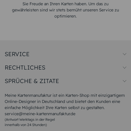
Sie Freude an Ihren Karten haben. Um das zu
gewährleisten sind wir stets bemüht unseren Service zu
optimieren.
SERVICE
Preise und Versand
RECHTLICHES
Papiersorten
Muster/Musterset
Impressum
Unsere Produktion
SPRÜCHE & ZITATE
Widerrufsbelehrung
Magazin
Datenschutz
Sitemap
Alle Sprüche & Zitate
AGB
FAQ
Liebeskummer Sprüche
Meine Kartenmanufaktur ist ein Karten-Shop mit einzigartigem
Danke Sprüche
Online-Designer in Deutschland und bietet den Kunden eine
Sommer Sprüche
einfache Möglichkeit Ihre Karten selbst zu gestalten.
Muttertagssprüche
service@meine-kartenmanufaktur.de
Sprüche zur Hochzeit
(Antwort Werktags in der Regel
Sprüche zur Konfirmation & Kommunion
innerhalb von 24 Stunden)
Weihnachtsgedichte
Valentinstag Sprüche