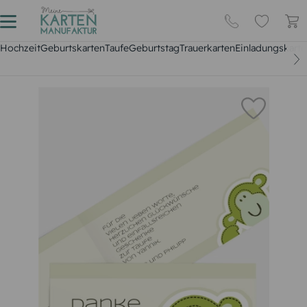
Hochzeit
Geburtskarten
Taufe
Geburtstag
Trauerkarten
Einladungskarte