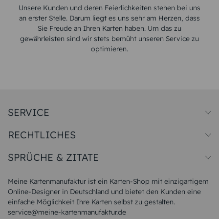
Unsere Kunden und deren Feierlichkeiten stehen bei uns
an erster Stelle. Darum liegt es uns sehr am Herzen, dass
Sie Freude an Ihren Karten haben. Um das zu
gewährleisten sind wir stets bemüht unseren Service zu
optimieren.
SERVICE
Preise und Versand
RECHTLICHES
Papiersorten
Muster/Musterset
Impressum
Unsere Produktion
SPRÜCHE & ZITATE
Widerrufsbelehrung
Magazin
Datenschutz
Sitemap
Alle Sprüche & Zitate
AGB
FAQ
Liebeskummer Sprüche
Meine Kartenmanufaktur ist ein Karten-Shop mit einzigartigem
Danke Sprüche
Online-Designer in Deutschland und bietet den Kunden eine
Sommer Sprüche
einfache Möglichkeit Ihre Karten selbst zu gestalten.
Muttertagssprüche
service@meine-kartenmanufaktur.de
Sprüche zur Hochzeit