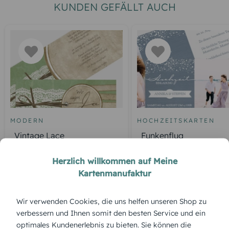
KUNDEN GEFÄLLT AUCH
MODERN
HOCHZEITSKARTEN
Vintage Lace
Funkenflug
Herzlich willkommen auf Meine
Kartenmanufaktur
ÜBERBLICK:
Wir verwenden Cookies, die uns helfen unseren Shop zu
Produktbeschreibung
verbessern und Ihnen somit den besten Service und ein
„Blumenreigen“ entfaltet florale Freude auf jedem Platz.
optimales Kundenerlebnis zu bieten. Sie können die