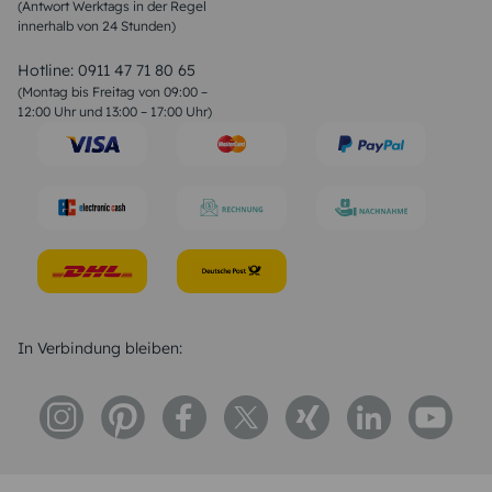
(Antwort Werktags in der Regel
Sprüche zur Konfirmation & Kommunion
innerhalb von 24 Stunden)
Weihnachtsgedichte
Valentinstag Sprüche
Liebessprüche
Hotline:
0911 47 71 80 65
Geburtstagssprüche
(Montag bis Freitag von 09:00 –
Trauersprüche
12:00 Uhr und 13:00 – 17:00 Uhr)
Hochzeitstag Sprüche
Konfirmation Glückwünsche
Sprüche zur Geburt
In Verbindung bleiben: