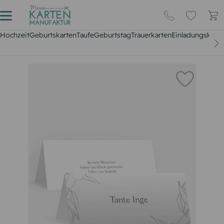
Hochzeit
Geburtskarten
Taufe
Geburtstag
Trauerkarten
Einladungskarte