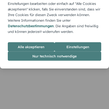
Diese verspielten Tischkarten setzen farbenfrohe Akzente
Einstellungen bearbeiten oder einfach auf "Alle Cookies
und sorgen für eine fröhlich-romantische Atmosphäre auf
akzeptieren" klicken, falls Sie einverstanden sind, dass wir
jeder Festtafel.
Ihre Cookies für diesen Zweck verwenden können.
Weitere Informationen finden Sie unter
Datenschutzbestimmungen
. Die Angaben sind freiwillig
und können jederzeit widerrufen werden.
Alle akzeptieren
Einstellungen
Nur technisch notwendige