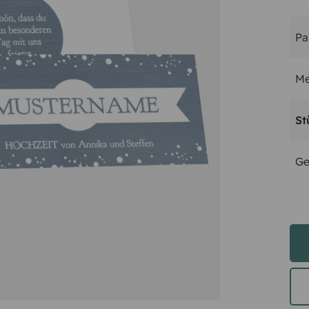
Pa
Me
St
Ge