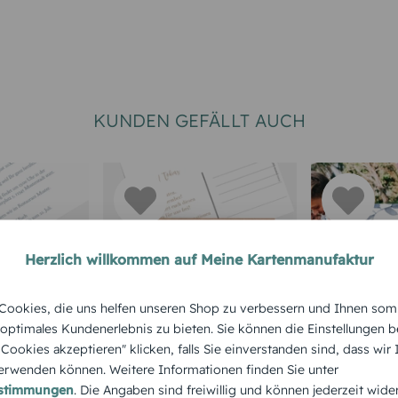
KUNDEN GEFÄLLT AUCH
Herzlich willkommen auf Meine Kartenmanufaktur
RTEN
HOCHZEITSKARTEN
HOCHZEITS
ookies, die uns helfen unseren Shop zu verbessern und Ihnen som
Save-the-Date
Dankeska
 optimales Kundenerlebnis zu bieten. Sie können die Einstellungen b
e Cookies akzeptieren" klicken, falls Sie einverstanden sind, dass wir
Kalenderblatt
Hochzeit
rwenden können. Weitere Informationen finden Sie unter
"Herzens
estimmungen
. Die Angaben sind freiwillig und können jederzeit wide