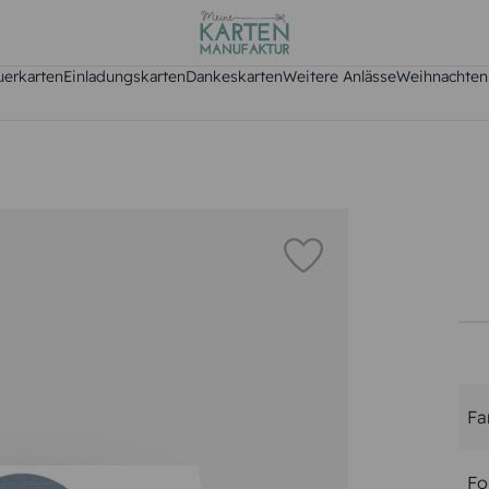
uerkarten
Einladungskarten
Dankeskarten
Weitere Anlässe
Weihnachten
Fa
Fo