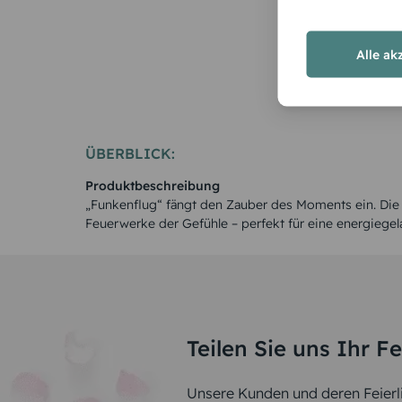
Alle ak
ÜBERBLICK:
Produktbeschreibung
„Funkenflug“ fängt den Zauber des Moments ein. Die
Feuerwerke der Gefühle – perfekt für eine energiegel
Teilen Sie uns Ihr F
Unsere Kunden und deren Feierli