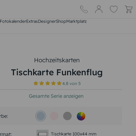
Fotokalender
Extras
DesignerShop
Marktplatz
Hochzeitskarten
Tischkarte Funkenflug
4.8
von
5
Gesamte Serie anzeigen
rbe:
rmat:
Tischkarte 100x44 mm