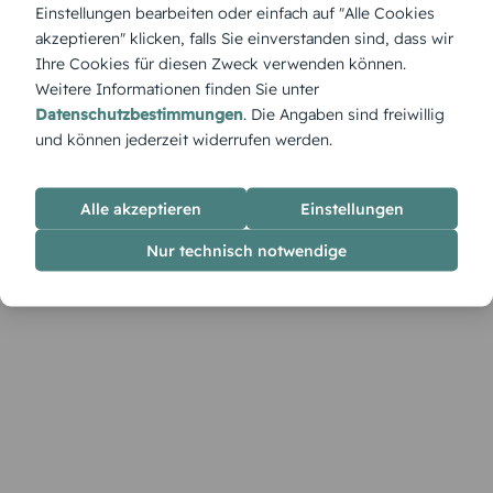
für eine farbenfrohe Geburtstagstafel mit Candy-Vibes. Mit
Einstellungen bearbeiten oder einfach auf "Alle Cookies
wenigen Klicks wird diese Tischkarte im Designer zu deinem
akzeptieren" klicken, falls Sie einverstanden sind, dass wir
ganz persönlichen Highlight.
Ihre Cookies für diesen Zweck verwenden können.
Weitere Informationen finden Sie unter
Datenschutzbestimmungen
. Die Angaben sind freiwillig
und können jederzeit widerrufen werden.
Alle akzeptieren
Einstellungen
Nur technisch notwendige