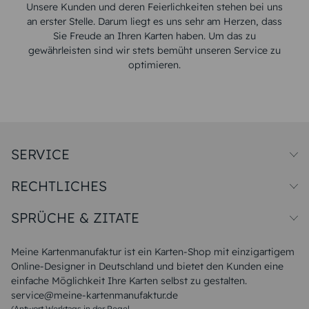
Unsere Kunden und deren Feierlichkeiten stehen bei uns
an erster Stelle. Darum liegt es uns sehr am Herzen, dass
Sie Freude an Ihren Karten haben. Um das zu
gewährleisten sind wir stets bemüht unseren Service zu
optimieren.
SERVICE
Preise und Versand
RECHTLICHES
Papiersorten
Muster/Musterset
Impressum
Unsere Produktion
SPRÜCHE & ZITATE
Widerrufsbelehrung
Magazin
Datenschutz
Sitemap
Alle Sprüche & Zitate
AGB
FAQ
Liebeskummer Sprüche
Meine Kartenmanufaktur ist ein Karten-Shop mit einzigartigem
Danke Sprüche
Online-Designer in Deutschland und bietet den Kunden eine
Sommer Sprüche
einfache Möglichkeit Ihre Karten selbst zu gestalten.
Muttertagssprüche
service@meine-kartenmanufaktur.de
Sprüche zur Hochzeit
(Antwort Werktags in der Regel
Sprüche zur Konfirmation & Kommunion