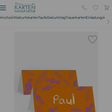
Hochzeit
Geburtskarten
Taufe
Geburtstag
Trauerkarten
Einladungskarte