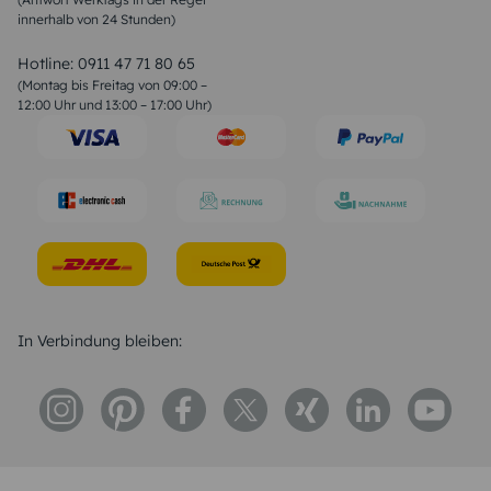
innerhalb von 24 Stunden)
Weihnachtsgedichte
Valentinstag Sprüche
Liebessprüche
Hotline:
0911 47 71 80 65
Geburtstagssprüche
(Montag bis Freitag von 09:00 –
Trauersprüche
12:00 Uhr und 13:00 – 17:00 Uhr)
Hochzeitstag Sprüche
Konfirmation Glückwünsche
Sprüche zur Geburt
In Verbindung bleiben: