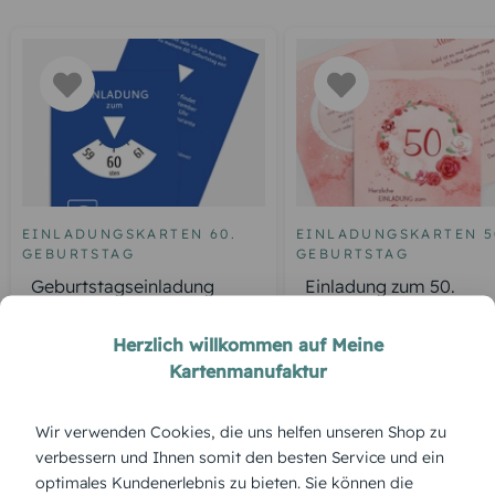
EINLADUNGSKARTEN 60.
EINLADUNGSKARTEN 5
GEBURTSTAG
GEBURTSTAG
Geburtstagseinladung
Einladung zum 50.
Parkuhr 60
Geburtstag Aquarell R
Herzlich willkommen auf Meine
Kartenmanufaktur
ÜBERBLICK:
Wir verwenden Cookies, die uns helfen unseren Shop zu
Produktbeschreibung
verbessern und Ihnen somit den besten Service und ein
Süß, verspielt und farbenfroh: Der „Bonbon Traum“ ist ideal
optimales Kundenerlebnis zu bieten. Sie können die