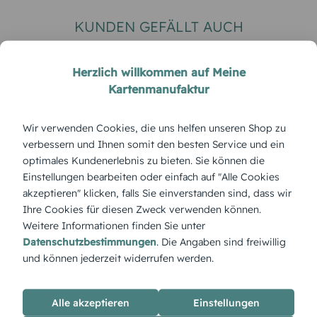
KUNDEN GEFÄLLT AUCH
Herzlich willkommen auf Meine
Kartenmanufaktur
Wir verwenden Cookies, die uns helfen unseren Shop zu
verbessern und Ihnen somit den besten Service und ein
optimales Kundenerlebnis zu bieten. Sie können die
Einstellungen bearbeiten oder einfach auf "Alle Cookies
EINLADUNGSKARTEN 60.
EINLADUNGSKARTEN 5
akzeptieren" klicken, falls Sie einverstanden sind, dass wir
GEBURTSTAG
GEBURTSTAG
Ihre Cookies für diesen Zweck verwenden können.
Geburtstagseinladung
Einladung zum 50.
Weitere Informationen finden Sie unter
Parkuhr 60
Geburtstag Aquarell R
Datenschutzbestimmungen
. Die Angaben sind freiwillig
und können jederzeit widerrufen werden.
ÜBERBLICK:
Alle akzeptieren
Einstellungen