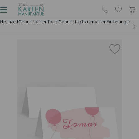
Hochzeit
Geburtskarten
Taufe
Geburtstag
Trauerkarten
Einladungskarte