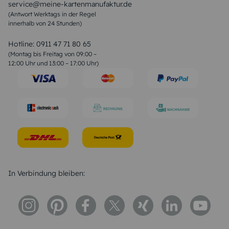
service@meine-kartenmanufaktur.de
Sprüche zur Hochzeit
(Antwort Werktags in der Regel
Sprüche zur Konfirmation & Kommunion
innerhalb von 24 Stunden)
Weihnachtsgedichte
Valentinstag Sprüche
Liebessprüche
Hotline:
0911 47 71 80 65
Geburtstagssprüche
(Montag bis Freitag von 09:00 –
Trauersprüche
12:00 Uhr und 13:00 – 17:00 Uhr)
Hochzeitstag Sprüche
Konfirmation Glückwünsche
Sprüche zur Geburt
In Verbindung bleiben: