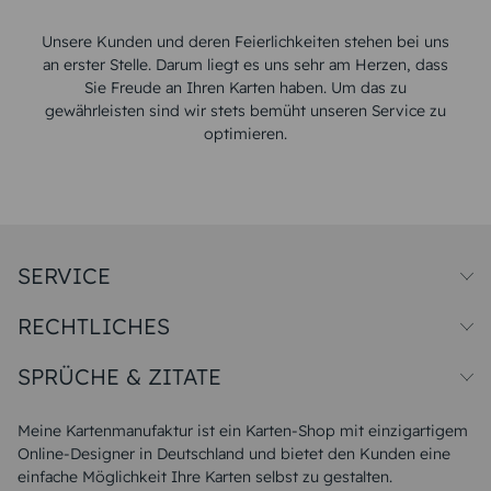
Unsere Kunden und deren Feierlichkeiten stehen bei uns
an erster Stelle. Darum liegt es uns sehr am Herzen, dass
Sie Freude an Ihren Karten haben. Um das zu
gewährleisten sind wir stets bemüht unseren Service zu
optimieren.
SERVICE
Preise und Versand
RECHTLICHES
Papiersorten
Muster/Musterset
Impressum
Unsere Produktion
SPRÜCHE & ZITATE
Widerrufsbelehrung
Magazin
Datenschutz
Sitemap
Alle Sprüche & Zitate
AGB
FAQ
Liebeskummer Sprüche
Meine Kartenmanufaktur ist ein Karten-Shop mit einzigartigem
Danke Sprüche
Online-Designer in Deutschland und bietet den Kunden eine
Sommer Sprüche
einfache Möglichkeit Ihre Karten selbst zu gestalten.
Muttertagssprüche