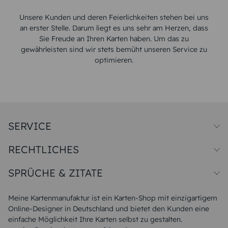
Unsere Kunden und deren Feierlichkeiten stehen bei uns
an erster Stelle. Darum liegt es uns sehr am Herzen, dass
Sie Freude an Ihren Karten haben. Um das zu
gewährleisten sind wir stets bemüht unseren Service zu
optimieren.
SERVICE
Preise und Versand
RECHTLICHES
Papiersorten
Muster/Musterset
Impressum
Unsere Produktion
SPRÜCHE & ZITATE
Widerrufsbelehrung
Magazin
Datenschutz
Sitemap
Alle Sprüche & Zitate
AGB
FAQ
Liebeskummer Sprüche
Meine Kartenmanufaktur ist ein Karten-Shop mit einzigartigem
Danke Sprüche
Online-Designer in Deutschland und bietet den Kunden eine
Sommer Sprüche
einfache Möglichkeit Ihre Karten selbst zu gestalten.
Muttertagssprüche