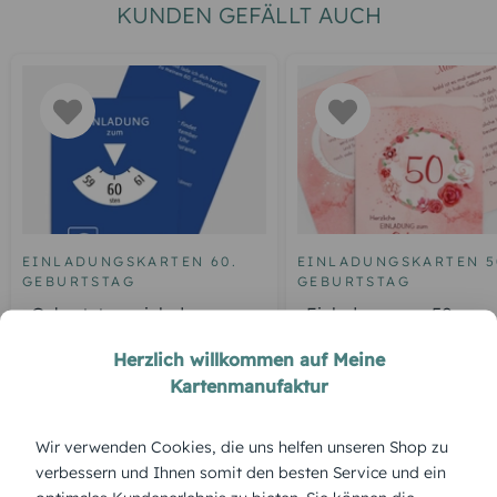
KUNDEN GEFÄLLT AUCH
EINLADUNGSKARTEN 60.
EINLADUNGSKARTEN 5
GEBURTSTAG
GEBURTSTAG
Geburtstagseinladung
Einladung zum 50.
Parkuhr 60
Geburtstag Aquarell R
Herzlich willkommen auf Meine
Kartenmanufaktur
ÜBERBLICK:
Wir verwenden Cookies, die uns helfen unseren Shop zu
verbessern und Ihnen somit den besten Service und ein
Produktbeschreibung