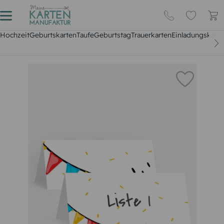
Hochzeit
Geburtskarten
Taufe
Geburtstag
Trauerkarten
Einladungskarte