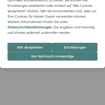
optimales Kundenerlebnis zu bieten. Sie können die
„Fähnchen“ weht fröhlich durch jede Feier – diese Tischkarte
Einstellungen bearbeiten oder einfach auf "Alle Cookies
setzt auf Bewegung und Leichtigkeit. Die verspielten Banner
akzeptieren" klicken, falls Sie einverstanden sind, dass wir
lassen sich mit deinem Wunschtext und weiteren Details
Ihre Cookies für diesen Zweck verwenden können.
individuell gestalten.
Weitere Informationen finden Sie unter
Datenschutzbestimmungen
. Die Angaben sind freiwillig
und können jederzeit widerrufen werden.
Alle akzeptieren
Einstellungen
Nur technisch notwendige