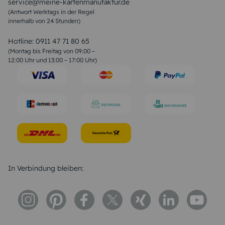
service@meine-kartenmanufaktur.de
Sprüche zur Hochzeit
(Antwort Werktags in der Regel
Sprüche zur Konfirmation & Kommunion
innerhalb von 24 Stunden)
Weihnachtsgedichte
Valentinstag Sprüche
Liebessprüche
Hotline:
0911 47 71 80 65
Geburtstagssprüche
(Montag bis Freitag von 09:00 –
Trauersprüche
12:00 Uhr und 13:00 – 17:00 Uhr)
Hochzeitstag Sprüche
Konfirmation Glückwünsche
Sprüche zur Geburt
In Verbindung bleiben: