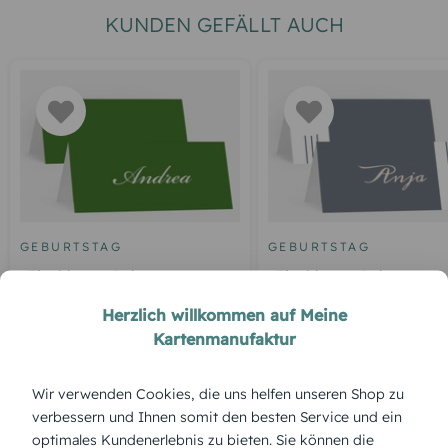
KUNDEN GEFÄLLT AUCH
GEBURTSTAG
GEBURTSTAG
Tischkarte Geburtstag
Tischkarte Geburtstag
Grüne Jahre
modern Cover
Herzlich willkommen auf Meine
Kartenmanufaktur
ÜBERBLICK:
Wir verwenden Cookies, die uns helfen unseren Shop zu
verbessern und Ihnen somit den besten Service und ein
Produktbeschreibung
optimales Kundenerlebnis zu bieten. Sie können die