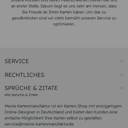
Unsere Kunden und deren Feierlichkeiten stehen bei uns
an erster Stelle. Darum liegt es uns sehr am Herzen, dass
Sie Freude an Ihren Karten haben. Um das zu
gewährleisten sind wir stets bemüht unseren Service zu
optimieren.
SERVICE
Preise und Versand
RECHTLICHES
Papiersorten
Muster/Musterset
Impressum
Unsere Produktion
SPRÜCHE & ZITATE
Widerrufsbelehrung
Magazin
Datenschutz
Sitemap
Alle Sprüche & Zitate
AGB
FAQ
Liebeskummer Sprüche
Meine Kartenmanufaktur ist ein Karten-Shop mit einzigartigem
Danke Sprüche
Online-Designer in Deutschland und bietet den Kunden eine
Sommer Sprüche
einfache Möglichkeit Ihre Karten selbst zu gestalten.
Muttertagssprüche
service@meine-kartenmanufaktur.de
Sprüche zur Hochzeit