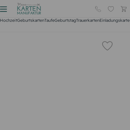
Hochzeit
Geburtskarten
Taufe
Geburtstag
Trauerkarten
Einladungskarte