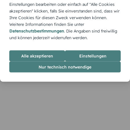
„Font-Spiel“ setzt auf typografische Spielereien – eine
Einstellungen bearbeiten oder einfach auf "Alle Cookies
Tischkarte für Designliebhaber oder Wortakrobaten. Texte,
akzeptieren" klicken, falls Sie einverstanden sind, dass wir
Farben und Schriftarten kannst du selbst im Online-Tool
Ihre Cookies für diesen Zweck verwenden können.
gestalten.
Weitere Informationen finden Sie unter
Datenschutzbestimmungen
. Die Angaben sind freiwillig
und können jederzeit widerrufen werden.
Alle akzeptieren
Einstellungen
Nur technisch notwendige