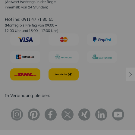
(Antwort Werktags in der Regel
Sprüche zur Konfirmation & Kommunion
innerhalb von 24 Stunden)
Weihnachtsgedichte
Valentinstag Sprüche
Liebessprüche
Hotline:
0911 47 71 80 65
Geburtstagssprüche
(Montag bis Freitag von 09:00 –
Trauersprüche
12:00 Uhr und 13:00 – 17:00 Uhr)
Hochzeitstag Sprüche
Konfirmation Glückwünsche
Sprüche zur Geburt
In Verbindung bleiben: