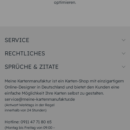
optimieren.
SERVICE
Preise und Versand
RECHTLICHES
Papiersorten
Muster/Musterset
Impressum
Unsere Produktion
SPRÜCHE & ZITATE
Widerrufsbelehrung
Magazin
Datenschutz
Sitemap
Alle Sprüche & Zitate
AGB
FAQ
Liebeskummer Sprüche
Meine Kartenmanufaktur ist ein Karten-Shop mit einzigartigem
Danke Sprüche
Online-Designer in Deutschland und bietet den Kunden eine
Sommer Sprüche
einfache Möglichkeit Ihre Karten selbst zu gestalten.
Muttertagssprüche
service@meine-kartenmanufaktur.de
Sprüche zur Hochzeit
(Antwort Werktags in der Regel
Sprüche zur Konfirmation & Kommunion
innerhalb von 24 Stunden)
Weihnachtsgedichte
Valentinstag Sprüche
Liebessprüche
Hotline:
0911 47 71 80 65
Geburtstagssprüche
(Montag bis Freitag von 09:00 –