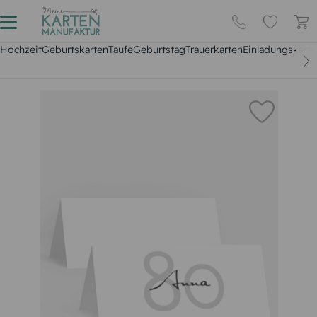
Hochzeit
Geburtskarten
Taufe
Geburtstag
Trauerkarten
Einladungskarte