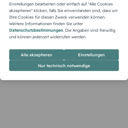
„Glitzerregen“ bringt magischen Schimmer an den Tisch. Die
Einstellungen bearbeiten oder einfach auf "Alle Cookies
Karte lässt sich mit deinem Text und Namen im Designer
akzeptieren" klicken, falls Sie einverstanden sind, dass wir
gestalten – perfekt für alle, die das Funkeln lieben.
Ihre Cookies für diesen Zweck verwenden können.
Weitere Informationen finden Sie unter
Datenschutzbestimmungen
. Die Angaben sind freiwillig
und können jederzeit widerrufen werden.
Alle akzeptieren
Einstellungen
Nur technisch notwendige