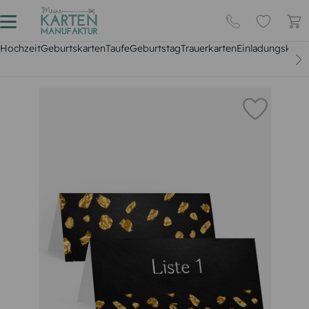
Hochzeit
Geburtskarten
Taufe
Geburtstag
Trauerkarten
Einladungskarte