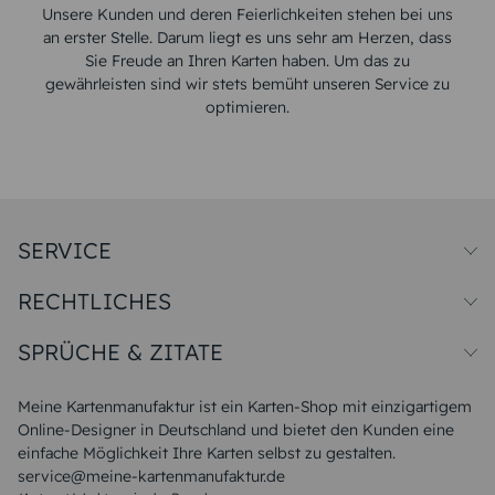
Unsere Kunden und deren Feierlichkeiten stehen bei uns
an erster Stelle. Darum liegt es uns sehr am Herzen, dass
Sie Freude an Ihren Karten haben. Um das zu
gewährleisten sind wir stets bemüht unseren Service zu
optimieren.
SERVICE
Preise und Versand
RECHTLICHES
Papiersorten
Muster/Musterset
Impressum
Unsere Produktion
SPRÜCHE & ZITATE
Widerrufsbelehrung
Magazin
Datenschutz
Sitemap
Alle Sprüche & Zitate
AGB
FAQ
Liebeskummer Sprüche
Meine Kartenmanufaktur ist ein Karten-Shop mit einzigartigem
Danke Sprüche
Online-Designer in Deutschland und bietet den Kunden eine
Sommer Sprüche
einfache Möglichkeit Ihre Karten selbst zu gestalten.
Muttertagssprüche
service@meine-kartenmanufaktur.de
Sprüche zur Hochzeit