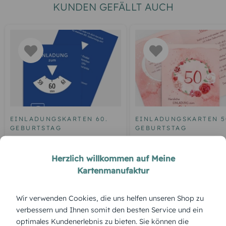
KUNDEN GEFÄLLT AUCH
EINLADUNGSKARTEN 60.
EINLADUNGSKARTEN 5
GEBURTSTAG
GEBURTSTAG
Geburtstagseinladung
Einladung zum 50.
Parkuhr 60
Geburtstag Aquarell R
Herzlich willkommen auf Meine
Kartenmanufaktur
Wir verwenden Cookies, die uns helfen unseren Shop zu
ÜBERBLICK:
verbessern und Ihnen somit den besten Service und ein
Produktbeschreibung
optimales Kundenerlebnis zu bieten. Sie können die