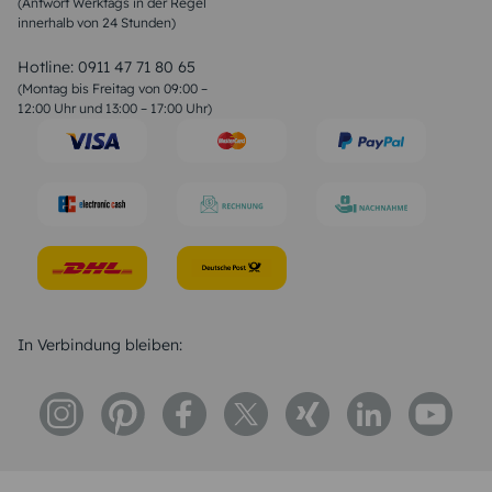
(Antwort Werktags in der Regel
Sprüche zur Konfirmation & Kommunion
innerhalb von 24 Stunden)
Weihnachtsgedichte
Valentinstag Sprüche
Liebessprüche
Hotline:
0911 47 71 80 65
Geburtstagssprüche
(Montag bis Freitag von 09:00 –
Trauersprüche
12:00 Uhr und 13:00 – 17:00 Uhr)
Hochzeitstag Sprüche
Konfirmation Glückwünsche
Sprüche zur Geburt
In Verbindung bleiben: