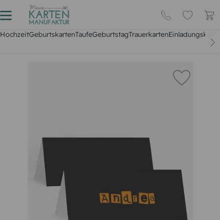
Hochzeit
Geburtskarten
Taufe
Geburtstag
Trauerkarten
Einladungskarte