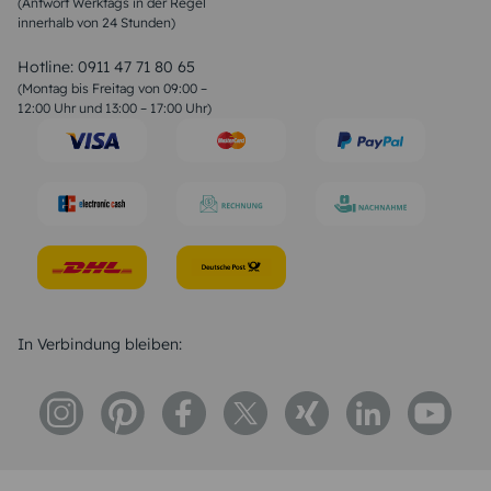
(Antwort Werktags in der Regel
Sprüche zur Konfirmation & Kommunion
innerhalb von 24 Stunden)
Weihnachtsgedichte
Valentinstag Sprüche
Liebessprüche
Hotline:
0911 47 71 80 65
Geburtstagssprüche
(Montag bis Freitag von 09:00 –
Trauersprüche
12:00 Uhr und 13:00 – 17:00 Uhr)
Hochzeitstag Sprüche
Konfirmation Glückwünsche
Sprüche zur Geburt
In Verbindung bleiben: