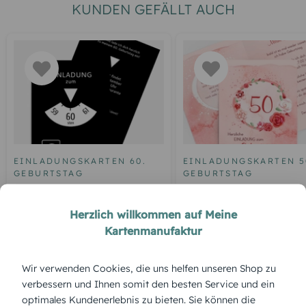
KUNDEN GEFÄLLT AUCH
EINLADUNGSKARTEN 60.
EINLADUNGSKARTEN 5
GEBURTSTAG
GEBURTSTAG
Geburtstagseinladung
Einladung zum 50.
Parkuhr 60
Geburtstag Aquarell R
Herzlich willkommen auf Meine
Kartenmanufaktur
Wir verwenden Cookies, die uns helfen unseren Shop zu
ÜBERBLICK:
verbessern und Ihnen somit den besten Service und ein
Produktbeschreibung
optimales Kundenerlebnis zu bieten. Sie können die