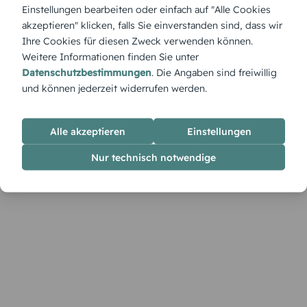
Rustikal und humorvoll – „Halber Liter“ bringt
Einstellungen bearbeiten oder einfach auf "Alle Cookies
Augenzwinkern und Biergarten-Flair auf den Tisch. Deine
akzeptieren" klicken, falls Sie einverstanden sind, dass wir
Botschaft kannst du direkt im Designer ergänzen.
Ihre Cookies für diesen Zweck verwenden können.
Weitere Informationen finden Sie unter
Datenschutzbestimmungen
. Die Angaben sind freiwillig
und können jederzeit widerrufen werden.
Alle akzeptieren
Einstellungen
Nur technisch notwendige