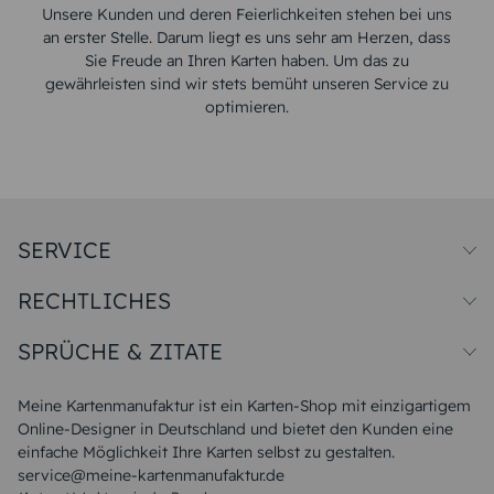
Unsere Kunden und deren Feierlichkeiten stehen bei uns
an erster Stelle. Darum liegt es uns sehr am Herzen, dass
Sie Freude an Ihren Karten haben. Um das zu
gewährleisten sind wir stets bemüht unseren Service zu
optimieren.
SERVICE
Preise und Versand
RECHTLICHES
Papiersorten
Muster/Musterset
Impressum
Unsere Produktion
SPRÜCHE & ZITATE
Widerrufsbelehrung
Magazin
Datenschutz
Sitemap
Alle Sprüche & Zitate
AGB
FAQ
Liebeskummer Sprüche
Meine Kartenmanufaktur ist ein Karten-Shop mit einzigartigem
Danke Sprüche
Online-Designer in Deutschland und bietet den Kunden eine
Sommer Sprüche
einfache Möglichkeit Ihre Karten selbst zu gestalten.
Muttertagssprüche
service@meine-kartenmanufaktur.de
Sprüche zur Hochzeit