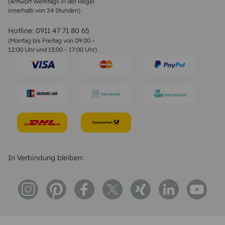
(Antwort Werktags in der Regel
Sprüche zur Konfirmation & Kommunion
innerhalb von 24 Stunden)
Weihnachtsgedichte
Valentinstag Sprüche
Liebessprüche
Hotline:
0911 47 71 80 65
Geburtstagssprüche
(Montag bis Freitag von 09:00 –
Trauersprüche
12:00 Uhr und 13:00 – 17:00 Uhr)
Hochzeitstag Sprüche
Konfirmation Glückwünsche
Sprüche zur Geburt
In Verbindung bleiben: