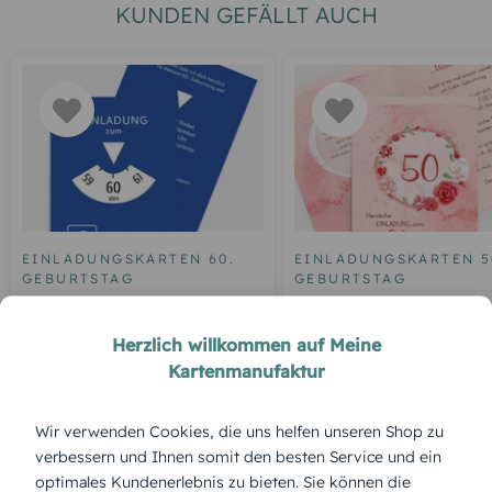
KUNDEN GEFÄLLT AUCH
EINLADUNGSKARTEN 60.
EINLADUNGSKARTEN 5
GEBURTSTAG
GEBURTSTAG
Geburtstagseinladung
Einladung zum 50.
Parkuhr 60
Geburtstag Aquarell R
Herzlich willkommen auf Meine
Kartenmanufaktur
Wir verwenden Cookies, die uns helfen unseren Shop zu
ÜBERBLICK:
verbessern und Ihnen somit den besten Service und ein
Produktbeschreibung
optimales Kundenerlebnis zu bieten. Sie können die