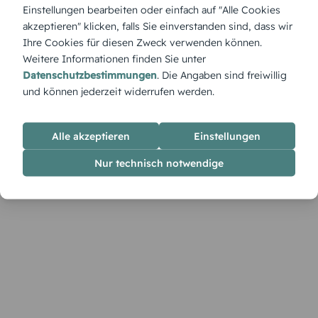
„Lebensfilm“ erzählt Geschichten – Szene für Szene. Diese
Einstellungen bearbeiten oder einfach auf "Alle Cookies
Karte ist die ideale Kulisse für eine emotionale Botschaft, die
akzeptieren" klicken, falls Sie einverstanden sind, dass wir
berührt und bleibt.
Ihre Cookies für diesen Zweck verwenden können.
Weitere Informationen finden Sie unter
Datenschutzbestimmungen
. Die Angaben sind freiwillig
und können jederzeit widerrufen werden.
Alle akzeptieren
Einstellungen
Nur technisch notwendige