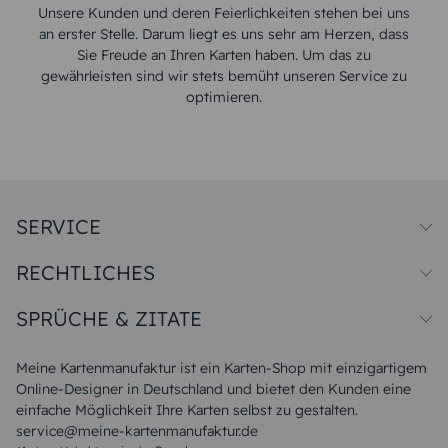
Unsere Kunden und deren Feierlichkeiten stehen bei uns
an erster Stelle. Darum liegt es uns sehr am Herzen, dass
Sie Freude an Ihren Karten haben. Um das zu
gewährleisten sind wir stets bemüht unseren Service zu
optimieren.
SERVICE
Preise und Versand
RECHTLICHES
Papiersorten
Muster/Musterset
Impressum
Unsere Produktion
SPRÜCHE & ZITATE
Widerrufsbelehrung
Magazin
Datenschutz
Sitemap
Alle Sprüche & Zitate
AGB
FAQ
Liebeskummer Sprüche
Meine Kartenmanufaktur ist ein Karten-Shop mit einzigartigem
Danke Sprüche
Online-Designer in Deutschland und bietet den Kunden eine
Sommer Sprüche
einfache Möglichkeit Ihre Karten selbst zu gestalten.
Muttertagssprüche
service@meine-kartenmanufaktur.de
Sprüche zur Hochzeit