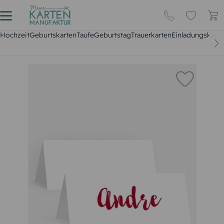
Hochzeit
Geburtskarten
Taufe
Geburtstag
Trauerkarten
Einladungskarte