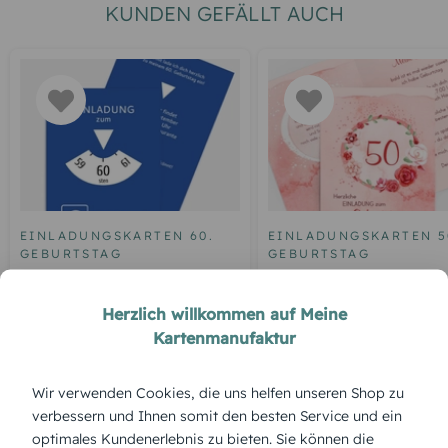
KUNDEN GEFÄLLT AUCH
EINLADUNGSKARTEN 60.
EINLADUNGSKARTEN 5
GEBURTSTAG
GEBURTSTAG
Geburtstagseinladung
Einladung zum 50.
Parkuhr 60
Geburtstag Aquarell R
Herzlich willkommen auf Meine
Kartenmanufaktur
Wir verwenden Cookies, die uns helfen unseren Shop zu
ÜBERBLICK:
verbessern und Ihnen somit den besten Service und ein
Produktbeschreibung
optimales Kundenerlebnis zu bieten. Sie können die