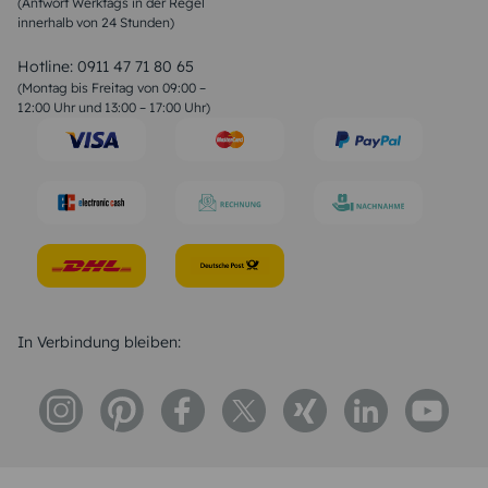
(Antwort Werktags in der Regel
Sprüche zur Konfirmation & Kommunion
innerhalb von 24 Stunden)
Weihnachtsgedichte
Valentinstag Sprüche
Liebessprüche
Hotline:
0911 47 71 80 65
Geburtstagssprüche
(Montag bis Freitag von 09:00 –
Trauersprüche
12:00 Uhr und 13:00 – 17:00 Uhr)
Hochzeitstag Sprüche
Konfirmation Glückwünsche
Sprüche zur Geburt
In Verbindung bleiben: