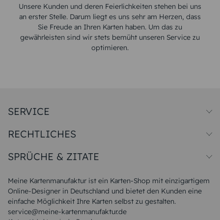
Unsere Kunden und deren Feierlichkeiten stehen bei uns
an erster Stelle. Darum liegt es uns sehr am Herzen, dass
Sie Freude an Ihren Karten haben. Um das zu
gewährleisten sind wir stets bemüht unseren Service zu
optimieren.
SERVICE
Preise und Versand
RECHTLICHES
Papiersorten
Muster/Musterset
Impressum
Unsere Produktion
SPRÜCHE & ZITATE
Widerrufsbelehrung
Magazin
Datenschutz
Sitemap
Alle Sprüche & Zitate
AGB
FAQ
Liebeskummer Sprüche
Meine Kartenmanufaktur ist ein Karten-Shop mit einzigartigem
Danke Sprüche
Online-Designer in Deutschland und bietet den Kunden eine
Sommer Sprüche
einfache Möglichkeit Ihre Karten selbst zu gestalten.
Muttertagssprüche
service@meine-kartenmanufaktur.de
Sprüche zur Hochzeit