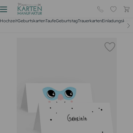
Hochzeit
Geburtskarten
Taufe
Geburtstag
Trauerkarten
Einladungskarte