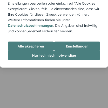
„Maske“ bringt Drama, Stil und ein bisschen Theater auf die
Einstellungen bearbeiten oder einfach auf "Alle Cookies
Festtafel – ideal für extravagante Charaktere und maskierte
akzeptieren" klicken, falls Sie einverstanden sind, dass wir
Botschaften mit Tiefgang.
Ihre Cookies für diesen Zweck verwenden können.
Weitere Informationen finden Sie unter
Datenschutzbestimmungen
. Die Angaben sind freiwillig
und können jederzeit widerrufen werden.
Alle akzeptieren
Einstellungen
Nur technisch notwendige