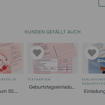
KUNDEN GEFÄLLT AUCH
RTEN 50.
TEXTKARTEN
EINLADUNGS
GEBURTSTA
Geburtstagseinladun
zum 50.
Einladun
g Partyrezept
Aquarell
50. Gebur