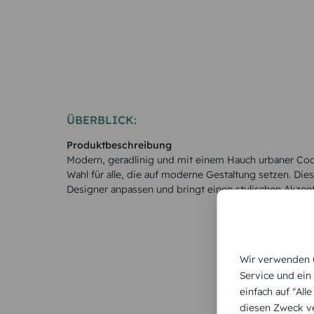
Rosen
ÜBERBLICK:
Produktbeschreibung
Modern, geradlinig und mit einem Hauch urbaner Cool
Wahl für alle, die auf moderne Gestaltung setzen. Diese
Designer anpassen und bringt einen stylischen Akzent
Wir verwenden C
Service und ein
einfach auf "All
diesen Zweck ve