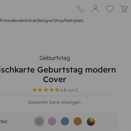
Fotokalender
Extras
DesignerShop
Marktplatz
Geburtstag
ischkarte Geburtstag modern
Cover
4.8
von
5
Gesamte Serie anzeigen
rbe: