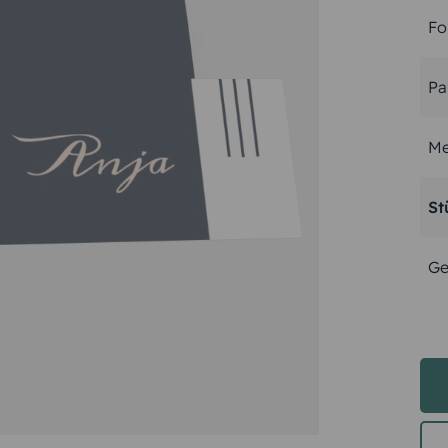
Fo
Pa
Me
St
Ge