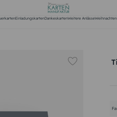
uerkarten
Einladungskarten
Dankeskarten
Weitere Anlässe
Weihnachten
T
Fa