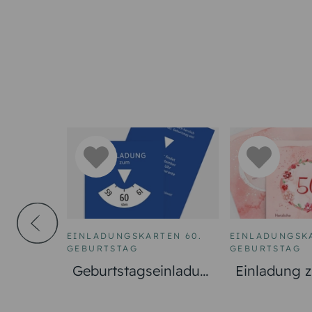
EINLADUNGSKARTEN 60.
EINLADUNGSKA
GEBURTSTAG
GEBURTSTAG
Geburtstagseinladun
Einladung 
ngsbesc
g Parkuhr 60
Geburtstag 