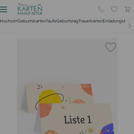
Hochzeit
Geburtskarten
Taufe
Geburtstag
Trauerkarten
Einladungskarte