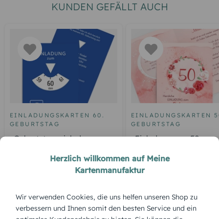
KUNDEN GEFÄLLT AUCH
EINLADUNGSKARTEN 60.
EINLADUNGSKARTEN 5
GEBURTSTAG
GEBURTSTAG
Geburtstagseinladung
Einladung zum 50.
Parkuhr 60
Geburtstag Aquarell R
Herzlich willkommen auf Meine
Kartenmanufaktur
ÜBERBLICK:
Wir verwenden Cookies, die uns helfen unseren Shop zu
verbessern und Ihnen somit den besten Service und ein
Produktbeschreibung