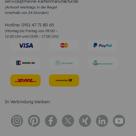
service@meine-kartenmanufaktur.de
Sprüche zur Hochzeit
(Antwort Werktags in der Regel
Sprüche zur Konfirmation & Kommunion
innerhalb von 24 Stunden)
Weihnachtsgedichte
Valentinstag Sprüche
Liebessprüche
Hotline:
0911 47 71 80 65
Geburtstagssprüche
(Montag bis Freitag von 09:00 –
Trauersprüche
12:00 Uhr und 13:00 – 17:00 Uhr)
Hochzeitstag Sprüche
Konfirmation Glückwünsche
Sprüche zur Geburt
In Verbindung bleiben: