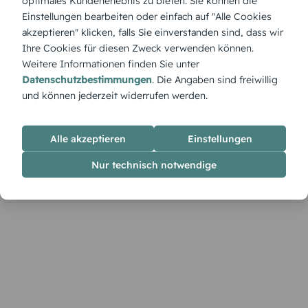
optimales Kundenerlebnis zu bieten. Sie können die
Galaktisch gut: Mit der Tischkarte „Planeten 2“ geht’s stilvoll
Einstellungen bearbeiten oder einfach auf "Alle Cookies
durch unser Sonnensystem. Ob für Astronomie-Fans oder
akzeptieren" klicken, falls Sie einverstanden sind, dass wir
kleine Raumfahrer – im Designer wird daraus dein ganz
Ihre Cookies für diesen Zweck verwenden können.
individuelles Universum.
Weitere Informationen finden Sie unter
Datenschutzbestimmungen
. Die Angaben sind freiwillig
und können jederzeit widerrufen werden.
Alle akzeptieren
Einstellungen
Nur technisch notwendige