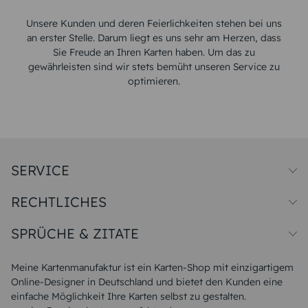
Unsere Kunden und deren Feierlichkeiten stehen bei uns
an erster Stelle. Darum liegt es uns sehr am Herzen, dass
Sie Freude an Ihren Karten haben. Um das zu
gewährleisten sind wir stets bemüht unseren Service zu
optimieren.
SERVICE
Preise und Versand
RECHTLICHES
Papiersorten
Muster/Musterset
Impressum
Unsere Produktion
SPRÜCHE & ZITATE
Widerrufsbelehrung
Magazin
Datenschutz
Sitemap
Alle Sprüche & Zitate
AGB
FAQ
Liebeskummer Sprüche
Meine Kartenmanufaktur ist ein Karten-Shop mit einzigartigem
Danke Sprüche
Online-Designer in Deutschland und bietet den Kunden eine
Sommer Sprüche
einfache Möglichkeit Ihre Karten selbst zu gestalten.
Muttertagssprüche