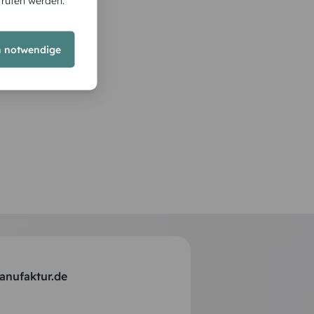
rrufen werden.
h notwendige
anufaktur.de