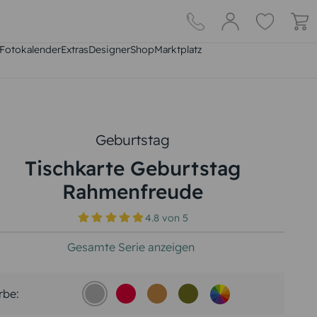
Fotokalender
Extras
DesignerShop
Marktplatz
Geburtstag
Tischkarte Geburtstag
Rahmenfreude
4.8
von
5
Gesamte Serie anzeigen
rbe: