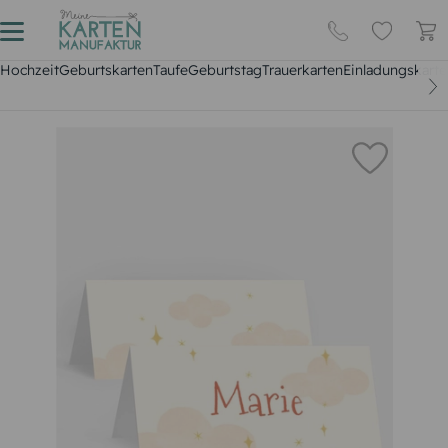
Hochzeit
Geburtskarten
Taufe
Geburtstag
Trauerkarten
Einladungskarte