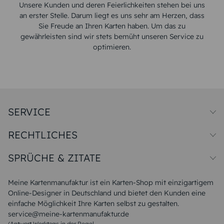
Unsere Kunden und deren Feierlichkeiten stehen bei uns
an erster Stelle. Darum liegt es uns sehr am Herzen, dass
Sie Freude an Ihren Karten haben. Um das zu
gewährleisten sind wir stets bemüht unseren Service zu
optimieren.
SERVICE
Preise und Versand
RECHTLICHES
Papiersorten
Muster/Musterset
Impressum
Unsere Produktion
SPRÜCHE & ZITATE
Widerrufsbelehrung
Magazin
Datenschutz
Sitemap
Alle Sprüche & Zitate
AGB
FAQ
Liebeskummer Sprüche
Meine Kartenmanufaktur ist ein Karten-Shop mit einzigartigem
Danke Sprüche
Online-Designer in Deutschland und bietet den Kunden eine
Sommer Sprüche
einfache Möglichkeit Ihre Karten selbst zu gestalten.
Muttertagssprüche
service@meine-kartenmanufaktur.de
Sprüche zur Hochzeit
(Antwort Werktags in der Regel
Sprüche zur Konfirmation & Kommunion