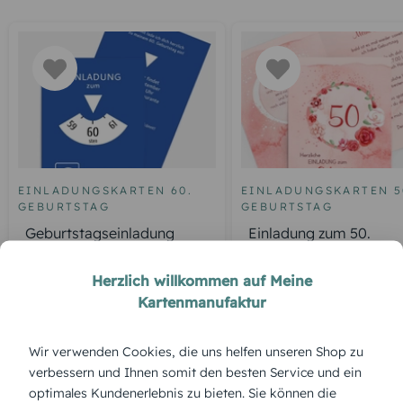
EINLADUNGSKARTEN 60.
EINLADUNGSKARTEN 5
GEBURTSTAG
GEBURTSTAG
Geburtstagseinladung
Einladung zum 50.
Parkuhr 60
Geburtstag Aquarell R
Herzlich willkommen auf Meine
Kartenmanufaktur
ÜBERBLICK:
Wir verwenden Cookies, die uns helfen unseren Shop zu
Produktbeschreibung
verbessern und Ihnen somit den besten Service und ein
Mit der Tischkarte „Zirkuszelt“ wird jeder Platz zur Manege.
optimales Kundenerlebnis zu bieten. Sie können die