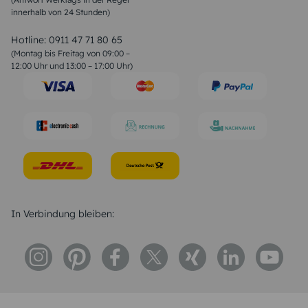
innerhalb von 24 Stunden)
Weihnachtsgedichte
Valentinstag Sprüche
Liebessprüche
Hotline:
0911 47 71 80 65
Geburtstagssprüche
(Montag bis Freitag von 09:00 –
Trauersprüche
12:00 Uhr und 13:00 – 17:00 Uhr)
Hochzeitstag Sprüche
Konfirmation Glückwünsche
Sprüche zur Geburt
In Verbindung bleiben: