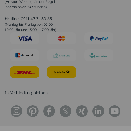
(Antwort Werktags in der Regel
Sprüche zur Konfirmation & Kommunion
innerhalb von 24 Stunden)
Weihnachtsgedichte
Valentinstag Sprüche
Liebessprüche
Hotline:
0911 47 71 80 65
Geburtstagssprüche
(Montag bis Freitag von 09:00 –
Trauersprüche
12:00 Uhr und 13:00 – 17:00 Uhr)
Hochzeitstag Sprüche
Konfirmation Glückwünsche
Sprüche zur Geburt
In Verbindung bleiben: