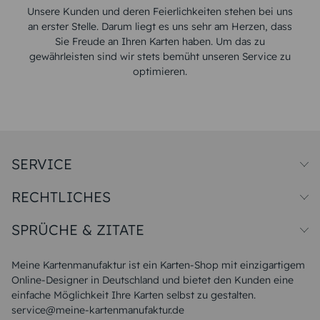
Unsere Kunden und deren Feierlichkeiten stehen bei uns
an erster Stelle. Darum liegt es uns sehr am Herzen, dass
Sie Freude an Ihren Karten haben. Um das zu
gewährleisten sind wir stets bemüht unseren Service zu
optimieren.
SERVICE
Preise und Versand
RECHTLICHES
Papiersorten
Muster/Musterset
Impressum
Unsere Produktion
SPRÜCHE & ZITATE
Widerrufsbelehrung
Magazin
Datenschutz
Sitemap
Alle Sprüche & Zitate
AGB
FAQ
Liebeskummer Sprüche
Meine Kartenmanufaktur ist ein Karten-Shop mit einzigartigem
Danke Sprüche
Online-Designer in Deutschland und bietet den Kunden eine
Sommer Sprüche
einfache Möglichkeit Ihre Karten selbst zu gestalten.
Muttertagssprüche
service@meine-kartenmanufaktur.de
Sprüche zur Hochzeit