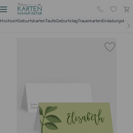
Hochzeit
Geburtskarten
Taufe
Geburtstag
Trauerkarten
Einladungskarte