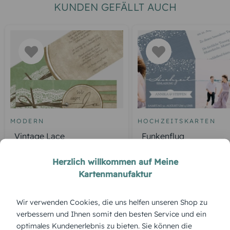
KUNDEN GEFÄLLT AUCH
MODERN
HOCHZEITSKARTEN
Vintage Lace
Funkenflug
Herzlich willkommen auf Meine
Kartenmanufaktur
ÜBERBLICK:
Wir verwenden Cookies, die uns helfen unseren Shop zu
Produktbeschreibung
verbessern und Ihnen somit den besten Service und ein
„Glück leuchtet“ bringt Glanz in den Raum. Mit ihrer
optimales Kundenerlebnis zu bieten. Sie können die