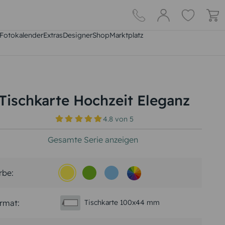
Fotokalender
Extras
DesignerShop
Marktplatz
Tischkarte Hochzeit Eleganz
4.8
von
5
Gesamte Serie anzeigen
rbe:
rmat:
Tischkarte 100x44 mm