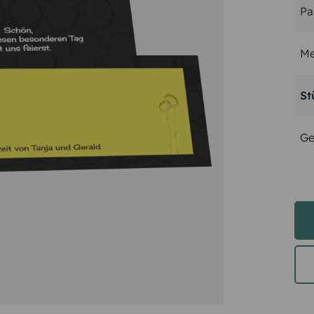
Pa
Me
St
Ge