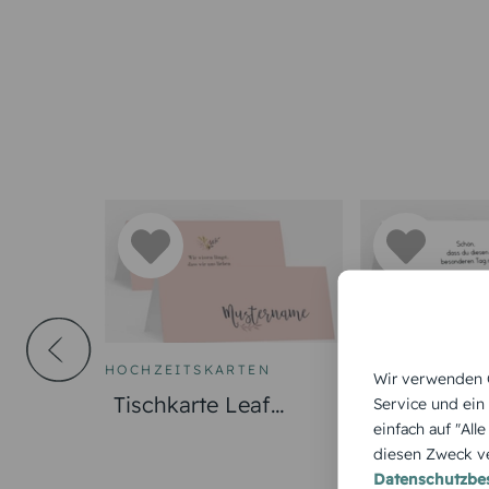
HOCHZEITSKARTEN
HOCHZEITSKA
Wir verwenden C
Tischkarte Leaf
Tischkarte 
Service und ein
einfach auf "All
Wreath
diesen Zweck ve
Datenschutzb