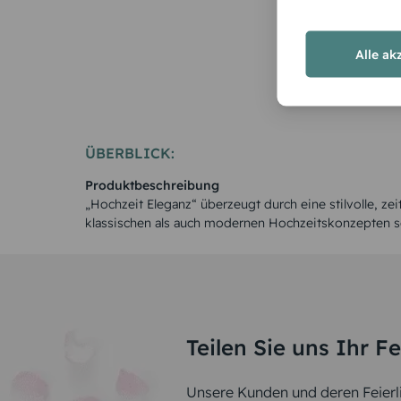
Alle ak
ÜBERBLICK:
Produktbeschreibung
„Hochzeit Eleganz“ überzeugt durch eine stilvolle, ze
klassischen als auch modernen Hochzeitskonzepten s
Teilen Sie uns Ihr F
Unsere Kunden und deren Feierli