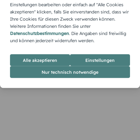
traditionelle Note. Im Designer lässt sich die Karte mit
Einstellungen bearbeiten oder einfach auf "Alle Cookies
persönlichen Namen und passenden Schriftarten individuell
akzeptieren" klicken, falls Sie einverstanden sind, dass wir
gestalten.
Ihre Cookies für diesen Zweck verwenden können.
Weitere Informationen finden Sie unter
Datenschutzbestimmungen
. Die Angaben sind freiwillig
und können jederzeit widerrufen werden.
Alle akzeptieren
Einstellungen
Nur technisch notwendige