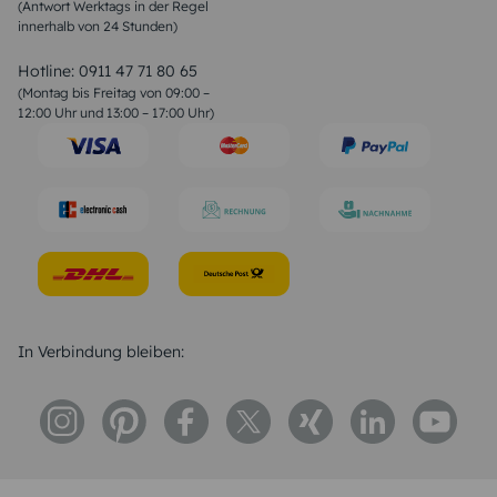
(Antwort Werktags in der Regel
Sprüche zur Konfirmation & Kommunion
innerhalb von 24 Stunden)
Weihnachtsgedichte
Valentinstag Sprüche
Liebessprüche
Hotline:
0911 47 71 80 65
Geburtstagssprüche
(Montag bis Freitag von 09:00 –
Trauersprüche
12:00 Uhr und 13:00 – 17:00 Uhr)
Hochzeitstag Sprüche
Konfirmation Glückwünsche
Sprüche zur Geburt
In Verbindung bleiben: