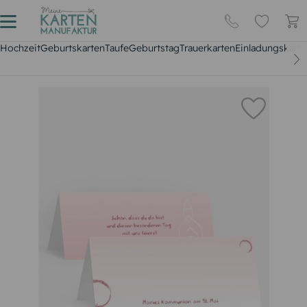
Hochzeit
Geburtskarten
Taufe
Geburtstag
Trauerkarten
Einladungskarte