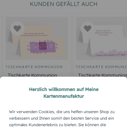
KUNDEN GEFÄLLT AUCH
TISCHKARTE KOMMUNION
TISCHKARTE KOMMUN
Tischkarte Kommunion
Tischkarte Kommunio
Blatt
Engelchen Mädchen
Herzlich willkommen auf Meine
Kartenmanufaktur
ÜBERBLICK:
Wir verwenden Cookies, die uns helfen unseren Shop zu
Produktbeschreibung
verbessern und Ihnen somit den besten Service und ein
„Kirche“ als Motiv verleiht deiner Feier eine feierliche,
optimales Kundenerlebnis zu bieten. Sie können die