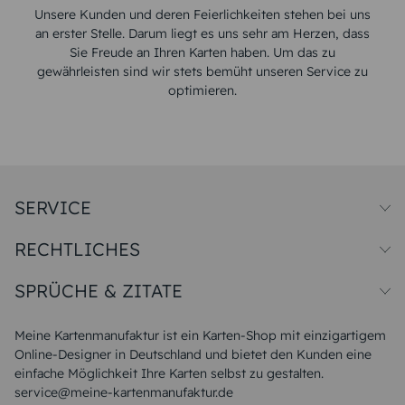
Unsere Kunden und deren Feierlichkeiten stehen bei uns
an erster Stelle. Darum liegt es uns sehr am Herzen, dass
Sie Freude an Ihren Karten haben. Um das zu
gewährleisten sind wir stets bemüht unseren Service zu
optimieren.
SERVICE
Preise und Versand
RECHTLICHES
Papiersorten
Muster/Musterset
Impressum
Unsere Produktion
SPRÜCHE & ZITATE
Widerrufsbelehrung
Magazin
Datenschutz
Sitemap
Alle Sprüche & Zitate
AGB
FAQ
Liebeskummer Sprüche
Meine Kartenmanufaktur ist ein Karten-Shop mit einzigartigem
Danke Sprüche
Online-Designer in Deutschland und bietet den Kunden eine
Sommer Sprüche
einfache Möglichkeit Ihre Karten selbst zu gestalten.
Muttertagssprüche
service@meine-kartenmanufaktur.de
Sprüche zur Hochzeit