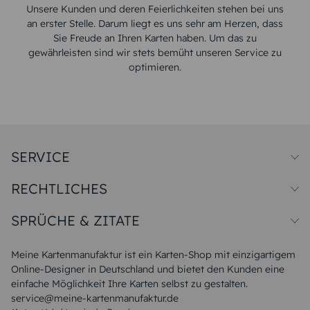
Unsere Kunden und deren Feierlichkeiten stehen bei uns
an erster Stelle. Darum liegt es uns sehr am Herzen, dass
Sie Freude an Ihren Karten haben. Um das zu
gewährleisten sind wir stets bemüht unseren Service zu
optimieren.
SERVICE
Preise und Versand
RECHTLICHES
Papiersorten
Muster/Musterset
Impressum
Unsere Produktion
SPRÜCHE & ZITATE
Widerrufsbelehrung
Magazin
Datenschutz
Sitemap
Alle Sprüche & Zitate
AGB
FAQ
Liebeskummer Sprüche
Meine Kartenmanufaktur ist ein Karten-Shop mit einzigartigem
Danke Sprüche
Online-Designer in Deutschland und bietet den Kunden eine
Sommer Sprüche
einfache Möglichkeit Ihre Karten selbst zu gestalten.
Muttertagssprüche
service@meine-kartenmanufaktur.de
Sprüche zur Hochzeit