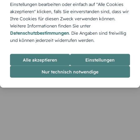
Die Tischkarte „Angel“ bringt mit ihrem zarten Engelsmotiv
Einstellungen bearbeiten oder einfach auf "Alle Cookies
eine liebevolle Note in die Tischdekoration. Namen und
akzeptieren" klicken, falls Sie einverstanden sind, dass wir
Farben kannst du im Designer individuell anpassen.
Ihre Cookies für diesen Zweck verwenden können.
Weitere Informationen finden Sie unter
Datenschutzbestimmungen
. Die Angaben sind freiwillig
und können jederzeit widerrufen werden.
Alle akzeptieren
Einstellungen
Nur technisch notwendige