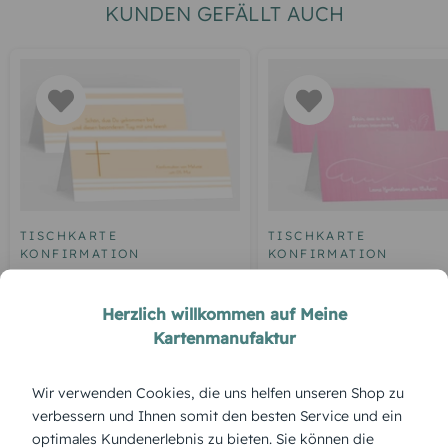
KUNDEN GEFÄLLT AUCH
TISCHKARTE
TISCHKARTE
KONFIRMATION
KONFIRMATION
Tischkarte Konfirmation
Tischkarte Konfirmati
Kreuz
Angel Wings
Herzlich willkommen auf Meine
Kartenmanufaktur
Wir verwenden Cookies, die uns helfen unseren Shop zu
ÜBERBLICK:
verbessern und Ihnen somit den besten Service und ein
Produktbeschreibung
optimales Kundenerlebnis zu bieten. Sie können die