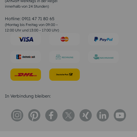
(Antwort Werktags in der Regel
Sprüche zur Konfirmation & Kommunion
innerhalb von 24 Stunden)
Weihnachtsgedichte
Valentinstag Sprüche
Liebessprüche
Hotline:
0911 47 71 80 65
Geburtstagssprüche
(Montag bis Freitag von 09:00 –
Trauersprüche
12:00 Uhr und 13:00 – 17:00 Uhr)
Hochzeitstag Sprüche
Konfirmation Glückwünsche
Sprüche zur Geburt
In Verbindung bleiben: