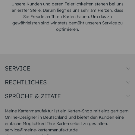
Unsere Kunden und deren Feierlichkeiten stehen bei uns
an erster Stelle. Darum liegt es uns sehr am Herzen, dass
Sie Freude an Ihren Karten haben. Um das zu
gewährleisten sind wir stets bemüht unseren Service zu
optimieren.
SERVICE
Preise und Versand
RECHTLICHES
Papiersorten
Muster/Musterset
Impressum
Unsere Produktion
SPRÜCHE & ZITATE
Widerrufsbelehrung
Magazin
Datenschutz
Sitemap
Alle Sprüche & Zitate
AGB
FAQ
Liebeskummer Sprüche
Meine Kartenmanufaktur ist ein Karten-Shop mit einzigartigem
Danke Sprüche
Online-Designer in Deutschland und bietet den Kunden eine
Sommer Sprüche
einfache Möglichkeit Ihre Karten selbst zu gestalten.
Muttertagssprüche
service@meine-kartenmanufaktur.de
Sprüche zur Hochzeit