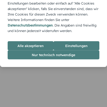
„Kelch“ kombiniert christliche Symbolik mit klarer
Einstellungen bearbeiten oder einfach auf "Alle Cookies
Gestaltung. Gestalte im Designer Namen, Schriften und
akzeptieren" klicken, falls Sie einverstanden sind, dass wir
Farben passend zum Anlass.
Ihre Cookies für diesen Zweck verwenden können.
Weitere Informationen finden Sie unter
Datenschutzbestimmungen
. Die Angaben sind freiwillig
und können jederzeit widerrufen werden.
Alle akzeptieren
Einstellungen
Nur technisch notwendige