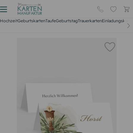
Hochzeit
Geburtskarten
Taufe
Geburtstag
Trauerkarten
Einladungskarte