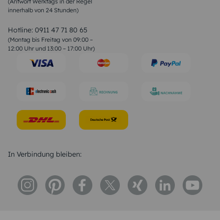
(Antwort Werktags in der Regel
Sprüche zur Konfirmation & Kommunion
innerhalb von 24 Stunden)
Weihnachtsgedichte
Valentinstag Sprüche
Liebessprüche
Hotline:
0911 47 71 80 65
Geburtstagssprüche
(Montag bis Freitag von 09:00 –
Trauersprüche
12:00 Uhr und 13:00 – 17:00 Uhr)
Hochzeitstag Sprüche
Konfirmation Glückwünsche
Sprüche zur Geburt
In Verbindung bleiben: