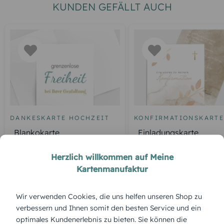
KUNDEN GEFÄLLT AUCH
DANKESKARTE HOCHZEIT
KONFIRMATIONSKART
Blankokarte
Einladungskarte
Konfirmation Goldene
Zweige
Herzlich willkommen auf Meine
Kartenmanufaktur
Wir verwenden Cookies, die uns helfen unseren Shop zu
ÜBERBLICK:
verbessern und Ihnen somit den besten Service und ein
Produktbeschreibung
optimales Kundenerlebnis zu bieten. Sie können die