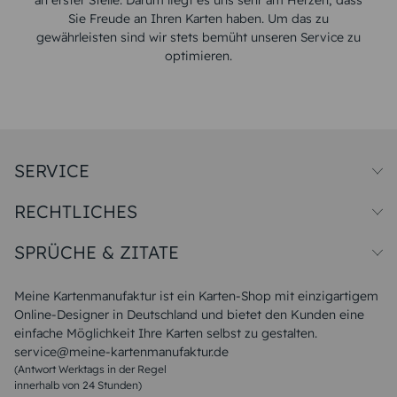
an erster Stelle. Darum liegt es uns sehr am Herzen, dass
Sie Freude an Ihren Karten haben. Um das zu
gewährleisten sind wir stets bemüht unseren Service zu
optimieren.
SERVICE
Preise und Versand
RECHTLICHES
Papiersorten
Muster/Musterset
Impressum
Unsere Produktion
SPRÜCHE & ZITATE
Widerrufsbelehrung
Magazin
Datenschutz
Sitemap
Alle Sprüche & Zitate
AGB
FAQ
Liebeskummer Sprüche
Meine Kartenmanufaktur ist ein Karten-Shop mit einzigartigem
Danke Sprüche
Online-Designer in Deutschland und bietet den Kunden eine
Sommer Sprüche
einfache Möglichkeit Ihre Karten selbst zu gestalten.
Muttertagssprüche
service@meine-kartenmanufaktur.de
Sprüche zur Hochzeit
(Antwort Werktags in der Regel
Sprüche zur Konfirmation & Kommunion
innerhalb von 24 Stunden)
Weihnachtsgedichte