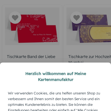
Tischkarte Band der Liebe
Tischkarte zur Hochzei
Mumbai
Herzlich willkommen auf Meine
Kartenmanufaktur
ÜBERBLICK:
Wir verwenden Cookies, die uns helfen unseren Shop zu
Produktbeschreibung
verbessern und Ihnen somit den besten Service und ein
„Leuchtturm“ steht symbolisch für Orientierung und
optimales Kundenerlebnis zu bieten. Sie können die
Sicherheit in der Liebe. Diese Tischkarte strahlt Ruhe und
maritime Romantik aus – perfekt für Hochzeiten mit
Einstellungen bearbeiten oder einfach auf "Alle Cookies