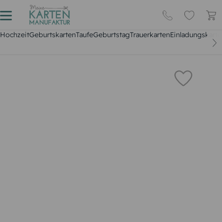
Hochzeit
Geburtskarten
Taufe
Geburtstag
Trauerkarten
Einladungskarte