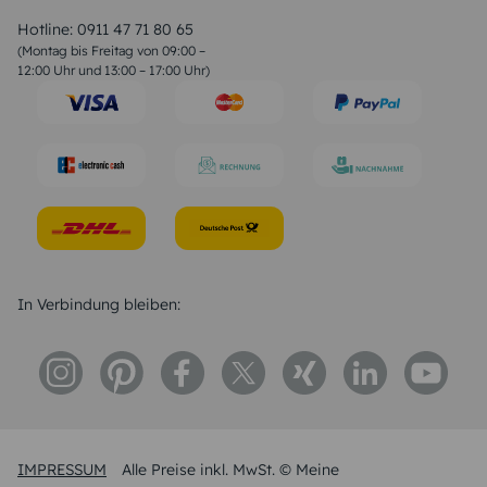
Valentinstag Sprüche
Liebessprüche
Hotline:
0911 47 71 80 65
Geburtstagssprüche
(Montag bis Freitag von 09:00 –
Trauersprüche
12:00 Uhr und 13:00 – 17:00 Uhr)
Hochzeitstag Sprüche
Konfirmation Glückwünsche
Sprüche zur Geburt
In Verbindung bleiben:
IMPRESSUM
Alle Preise inkl. MwSt. © Meine