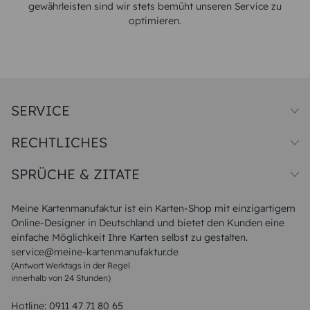
gewährleisten sind wir stets bemüht unseren Service zu
optimieren.
SERVICE
Preise und Versand
RECHTLICHES
Papiersorten
Muster/Musterset
Impressum
Unsere Produktion
SPRÜCHE & ZITATE
Widerrufsbelehrung
Magazin
Datenschutz
Sitemap
Alle Sprüche & Zitate
AGB
FAQ
Liebeskummer Sprüche
Meine Kartenmanufaktur ist ein Karten-Shop mit einzigartigem
Danke Sprüche
Online-Designer in Deutschland und bietet den Kunden eine
Sommer Sprüche
einfache Möglichkeit Ihre Karten selbst zu gestalten.
Muttertagssprüche
service@meine-kartenmanufaktur.de
Sprüche zur Hochzeit
(Antwort Werktags in der Regel
Sprüche zur Konfirmation & Kommunion
innerhalb von 24 Stunden)
Weihnachtsgedichte
Valentinstag Sprüche
Liebessprüche
Hotline:
0911 47 71 80 65