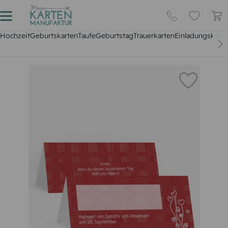
Hochzeit
Geburtskarten
Taufe
Geburtstag
Trauerkarten
Einladungskarte