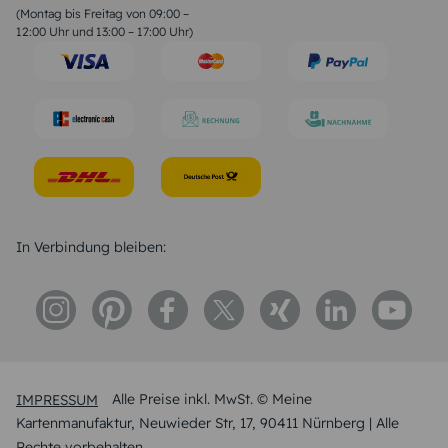
Geburtstagssprüche
(Montag bis Freitag von 09:00 –
Trauersprüche
12:00 Uhr und 13:00 – 17:00 Uhr)
Hochzeitstag Sprüche
Konfirmation Glückwünsche
Sprüche zur Geburt
In Verbindung bleiben:
IMPRESSUM
Alle Preise inkl. MwSt. © Meine
Kartenmanufaktur, Neuwieder Str, 17, 90411 Nürnberg | Alle
Rechte vorbehalten