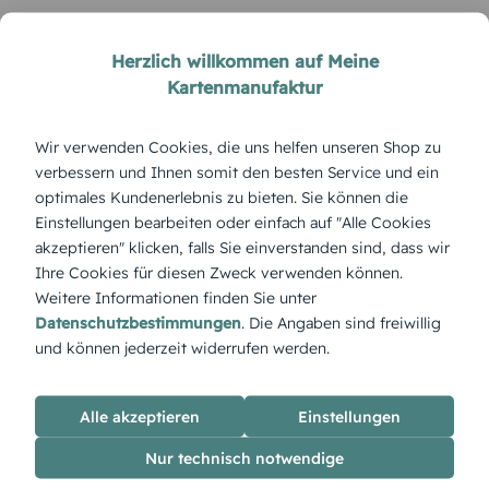
Herzlich willkommen auf Meine
Kartenmanufaktur
Wir verwenden Cookies, die uns helfen unseren Shop zu
verbessern und Ihnen somit den besten Service und ein
optimales Kundenerlebnis zu bieten. Sie können die
Einstellungen bearbeiten oder einfach auf "Alle Cookies
HOCHZEITSKARTEN
akzeptieren" klicken, falls Sie einverstanden sind, dass wir
Tischkarte aquarall Na
Tischkarte Blauregen
Ihre Cookies für diesen Zweck verwenden können.
Weitere Informationen finden Sie unter
Datenschutzbestimmungen
. Die Angaben sind freiwillig
und können jederzeit widerrufen werden.
ÜBERBLICK:
Alle akzeptieren
Einstellungen
Produktbeschreibung
„Liebestraum“ ist wie ein Tagtraum in Papierform. Zarte
Nur technisch notwendige
Farben, weiche Formen – ideal für romantische Hochzeiten