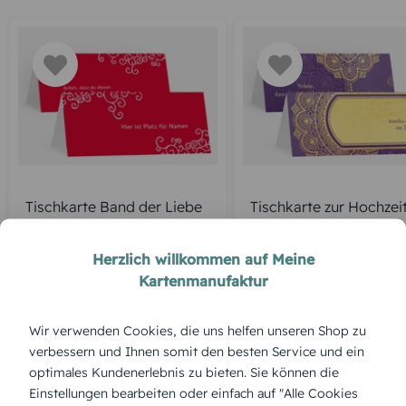
Tischkarte Band der Liebe
Tischkarte zur Hochzei
Mumbai
Herzlich willkommen auf Meine
Kartenmanufaktur
ÜBERBLICK:
Wir verwenden Cookies, die uns helfen unseren Shop zu
Produktbeschreibung
verbessern und Ihnen somit den besten Service und ein
„Präsente Blumenflut“ ist lebendig, üppig und detailverliebt.
optimales Kundenerlebnis zu bieten. Sie können die
Diese Tischkarte macht aus jedem Platz ein kleines Fest – mit
Einstellungen bearbeiten oder einfach auf "Alle Cookies
Raum für eure persönliche Note.