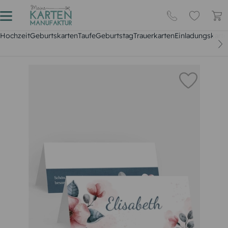
Hochzeit
Geburtskarten
Taufe
Geburtstag
Trauerkarten
Einladungskarte