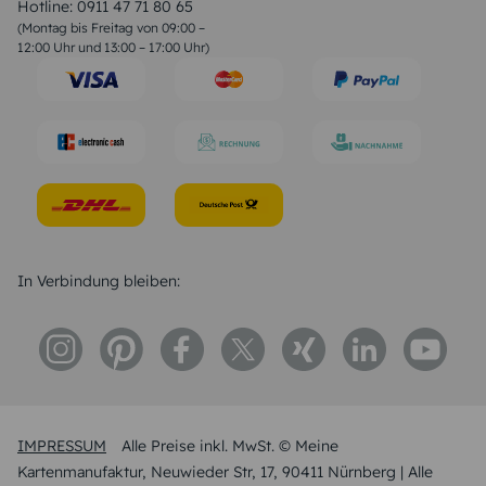
Liebessprüche
Hotline:
0911 47 71 80 65
Geburtstagssprüche
(Montag bis Freitag von 09:00 –
Trauersprüche
12:00 Uhr und 13:00 – 17:00 Uhr)
Hochzeitstag Sprüche
Konfirmation Glückwünsche
Sprüche zur Geburt
In Verbindung bleiben:
IMPRESSUM
Alle Preise inkl. MwSt. © Meine
Kartenmanufaktur, Neuwieder Str, 17, 90411 Nürnberg | Alle