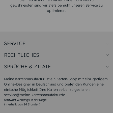
Sie Freude an Ihren Karten haben. Um das zu
gewährleisten sind wir stets bemüht unseren Service zu
optimieren.
SERVICE
Preise und Versand
RECHTLICHES
Papiersorten
Muster/Musterset
Impressum
Unsere Produktion
SPRÜCHE & ZITATE
Widerrufsbelehrung
Magazin
Datenschutz
Sitemap
Alle Sprüche & Zitate
AGB
FAQ
Liebeskummer Sprüche
Meine Kartenmanufaktur ist ein Karten-Shop mit einzigartigem
Danke Sprüche
Online-Designer in Deutschland und bietet den Kunden eine
Sommer Sprüche
einfache Möglichkeit Ihre Karten selbst zu gestalten.
Muttertagssprüche
service@meine-kartenmanufaktur.de
Sprüche zur Hochzeit
(Antwort Werktags in der Regel
Sprüche zur Konfirmation & Kommunion
innerhalb von 24 Stunden)
Weihnachtsgedichte
Valentinstag Sprüche